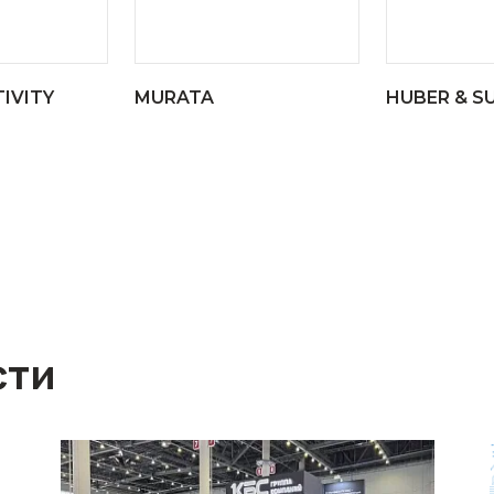
IVITY
MURATA
HUBER & S
сти