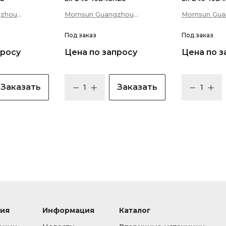
gzhou
Mornsun Guangzhou
Mornsun Gu
 Technology
Science &amp; Technology
Science &am
Co., Ltd
Под заказ
Co., Ltd
Под заказ
просу
Цена по запросу
Цена по з
Заказать
Заказать
ия
Информация
Каталог