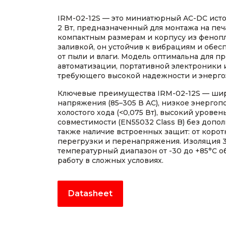
IRM-02-12S — это миниатюрный AC-DC ист
2 Вт, предназначенный для монтажа на печ
компактным размерам и корпусу из фенопл
заливкой, он устойчив к вибрациям и обес
от пыли и влаги. Модель оптимальна для 
автоматизации, портативной электроники 
требующего высокой надежности и энерго
Ключевые преимущества IRM-02-12S — ши
напряжения (85–305 В AC), низкое энерго
холостого хода (<0,075 Вт), высокий урове
совместимости (EN55032 Class B) без допо
также наличие встроенных защит: от корот
перегрузки и перенапряжения. Изоляция 3
температурный диапазон от -30 до +85°C 
работу в сложных условиях.
Datasheet