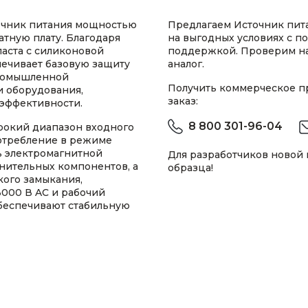
очник питания мощностью
Предлагаем Источник пит
атную плату. Благодаря
на выгодных условиях с п
аста с силиконовой
поддержкой. Проверим н
печивает базовую защиту
аналог.
промышленной
Получить коммерческое 
и оборудования,
заказ:
эффективности.
8 800 301-96-04
рокий диапазон входного
потребление в режиме
нь электромагнитной
Для разработчиков новой
лнительных компонентов, а
образца!
кого замыкания,
000 В AC и рабочий
обеспечивают стабильную