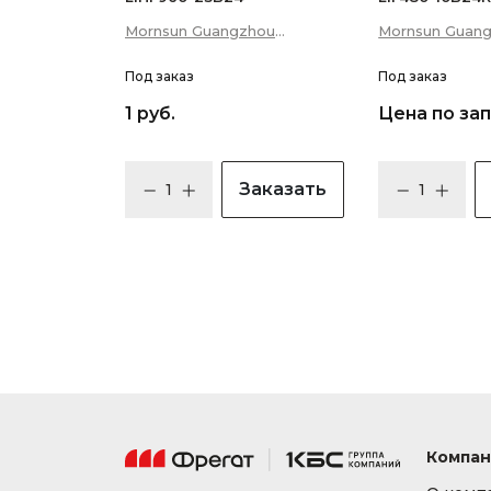
Mornsun Guangzhou
Mornsun Guan
Science &amp; Technology
Science &amp;
Co., Ltd
Под заказ
Co., Ltd
Под заказ
1 руб.
Цена по за
Заказать
Компан