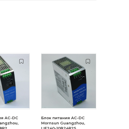
ия AC-DC
Блок питания AC-DC
angzhou,
Mornsun Guangzhou,
48R2
LIF240-10B24R2S