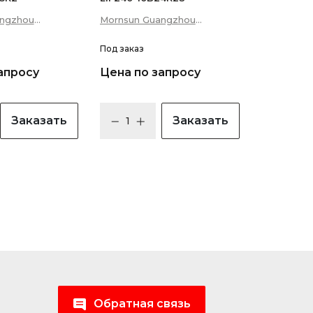
angzhou
Mornsun Guangzhou
p; Technology
Science &amp; Technology
Co., Ltd
Под заказ
апросу
Цена по запросу
Заказать
Заказать
Обратная связь