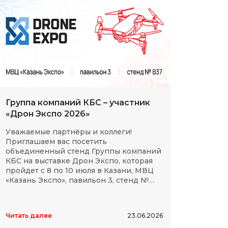
Группа компаний КБС – участник
С Дн
«Дрон Экспо 2026»
клие
Уважаемые партнёры и коллеги!
Мы сп
Приглашаем вас посетить
партн
объединенный стенд Группы компаний
космо
КБС на выставке Дрон Экспо, которая
отече
пройдет с 8 по 10 июля в Казани, МВЦ
дости
«Казань Экспо», павильон 3, стенд №
элект
B37.
высок
Читать далее
23.06.2026
Читать