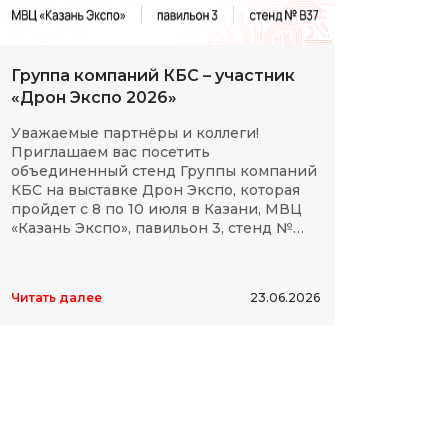
Группа компаний КБС – участник
С Дн
«Дрон Экспо 2026»
клие
Уважаемые партнёры и коллеги!
Мы сп
Приглашаем вас посетить
партн
объединенный стенд Группы компаний
космо
КБС на выставке Дрон Экспо, которая
отече
пройдет с 8 по 10 июля в Казани, МВЦ
дости
«Казань Экспо», павильон 3, стенд №
элект
B37.
высок
Читать далее
23.06.2026
Читать