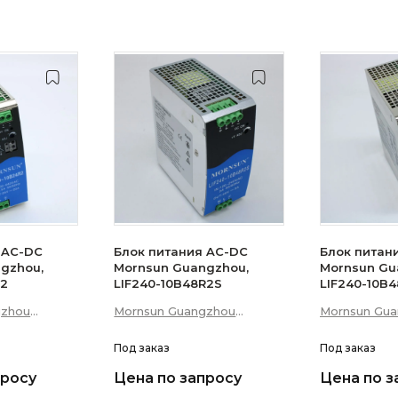
 AC-DC
Блок питания AC-DC
Блок питан
gzhou,
Mornsun Guangzhou,
Mornsun Gu
R2
LIF240-10B48R2S
LIF240-10B
gzhou
Mornsun Guangzhou
Mornsun Gu
 Technology
Science &amp; Technology
Science &am
Co., Ltd
Под заказ
Co., Ltd
Под заказ
просу
Цена по запросу
Цена по з