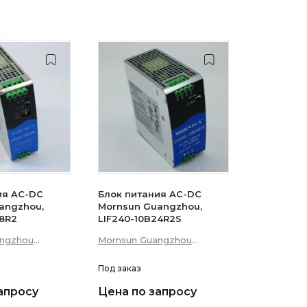
ия AC-DC
Блок питания AC-DC
angzhou,
Mornsun Guangzhou,
48R2
LIF240-10B24R2S
angzhou
Mornsun Guangzhou
p; Technology
Science &amp; Technology
Co., Ltd
Под заказ
апросу
Цена по запросу