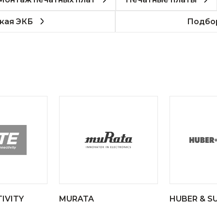
кая ЭКБ
Подбор
IVITY
MURATA
HUBER & S