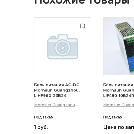
Блок питания AC-DC
Блок питания
Mornsun Guangzhou,
Mornsun Guan
LIHF960-23B24
LIF480-10B24
Mornsun Guangzhou
Mornsun Guan
Science &amp; Technology
Science &amp;
Co., Ltd
Под заказ
Co., Ltd
Под заказ
1 руб.
Цена по за