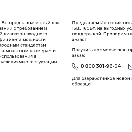
 Вт, предназначенный для
Предлагаем Источник пит
вании с требованием
15В., 160Вт. на выгодных 
й диапазон входного
поддержкой. Проверим н
фициента мощности,
аналог.
народным стандартам
Получить коммерческое 
я компактным размерам и
заказ:
использования в
условиями эксплуатации.
8 800 301-96-04
Для разработчиков новой
образца!