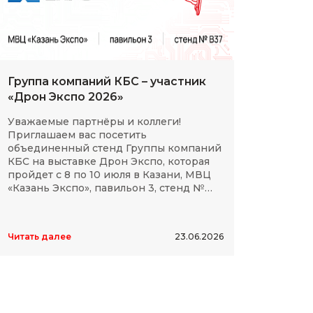
Группа компаний КБС – участник
С Дн
«Дрон Экспо 2026»
клие
Уважаемые партнёры и коллеги!
Мы сп
Приглашаем вас посетить
партн
объединенный стенд Группы компаний
космо
КБС на выставке Дрон Экспо, которая
отече
пройдет с 8 по 10 июля в Казани, МВЦ
дости
«Казань Экспо», павильон 3, стенд №
элект
B37.
высок
Читать далее
23.06.2026
Читать