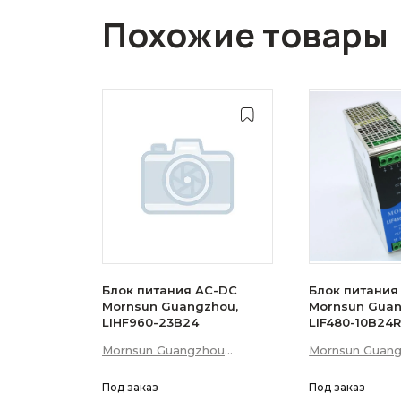
Похожие товары
Блок питания AC-DC
Блок питания
Mornsun Guangzhou,
Mornsun Guan
LIHF960-23B24
LIF480-10B24
Mornsun Guangzhou
Mornsun Guan
Science &amp; Technology
Science &amp;
Co., Ltd
Под заказ
Co., Ltd
Под заказ