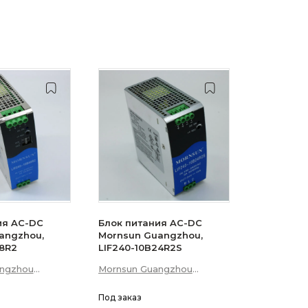
ия AC-DC
Блок питания AC-DC
angzhou,
Mornsun Guangzhou,
48R2
LIF240-10B24R2S
angzhou
Mornsun Guangzhou
p; Technology
Science &amp; Technology
Co., Ltd
Под заказ