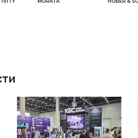
IVITY
MURATA
HUBER & S
сти