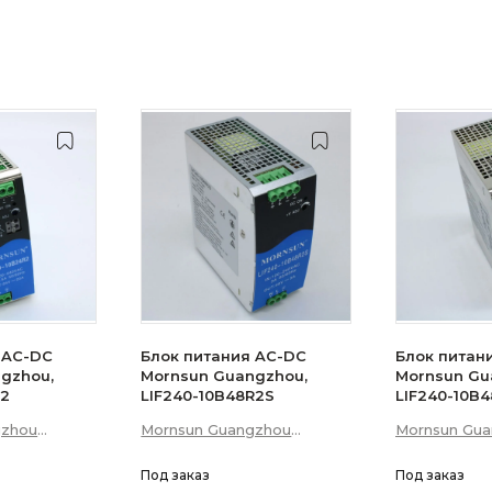
 AC-DC
Блок питания AC-DC
Блок питан
gzhou,
Mornsun Guangzhou,
Mornsun Gu
R2
LIF240-10B48R2S
LIF240-10B
gzhou
Mornsun Guangzhou
Mornsun Gu
 Technology
Science &amp; Technology
Science &am
Co., Ltd
Под заказ
Co., Ltd
Под заказ