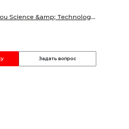
u Science &amp; Technology
ку
Задать вопрос