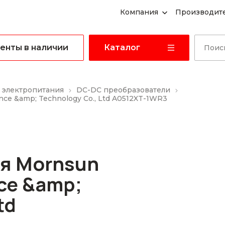
Компания
Производит
енты в наличии
Каталог
 электропитания
DC-DC преобразователи
ce &amp; Technology Co., Ltd A0512XT-1WR3
я Mornsun
ce &amp;
td