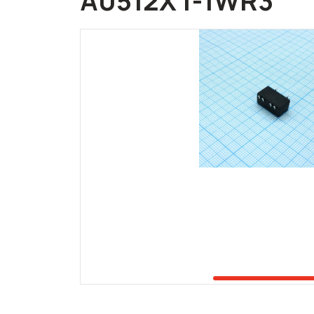
A0512XT-1WR3