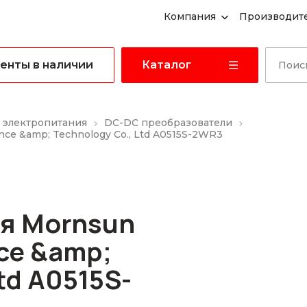
Компания
Производит
енты в наличии
Каталог
 электропитания
DC-DC преобразователи
ce &amp; Technology Co., Ltd A0515S-2WR3
я Mornsun
ce &amp;
td A0515S-