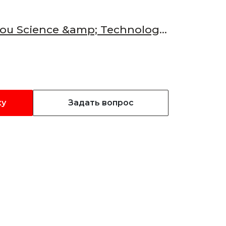
u Science &amp; Technology
ку
Задать вопрос