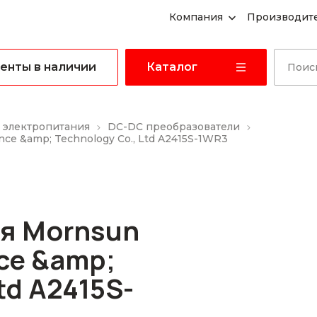
Компания
Производит
енты в наличии
Каталог
 электропитания
DC-DC преобразователи
ce &amp; Technology Co., Ltd A2415S-1WR3
я Mornsun
ce &amp;
td A2415S-