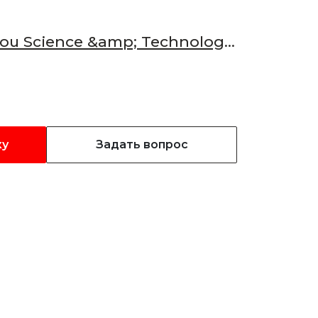
u Science &amp; Technology
ку
Задать вопрос