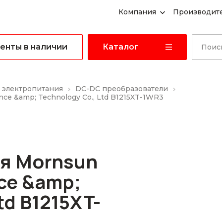
Компания
Производит
енты в наличии
Каталог
 электропитания
DC-DC преобразователи
ce &amp; Technology Co., Ltd B1215XT-1WR3
я Mornsun
ce &amp;
td B1215XT-