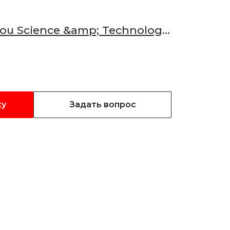
u Science &amp; Technology
ку
Задать вопрос