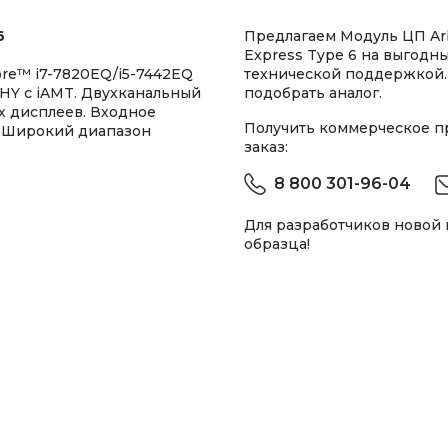
6
Предлагаем Модуль ЦП A
Express Type 6 на выгодны
re™ i7-7820EQ/i5-7442EQ
технической поддержкой.
PHY с iAMT. Двухканальный
подобрать аналог.
х дисплеев. Входное
Получить коммерческое 
. Широкий диапазон
заказ:
8 800 301-96-04
Для разработчиков новой
образца!