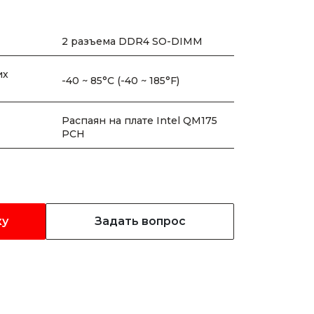
2 разъема DDR4 SO-DIMM
их
-40 ~ 85°C (-40 ~ 185°F)
Распаян на плате Intel QM175
PCH
ку
Задать вопрос