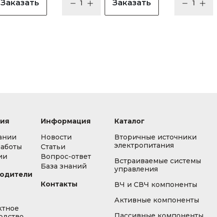
Заказать
Заказать
ия
Информация
Каталог
ании
Новости
Вторичные источники
электропитания
работы
Статьи
ии
Вопрос-ответ
Встраиваемые системы
База знаний
управления
одители
Контакты
ВЧ и СВЧ компоненты
Активные компоненты
ктное
Пассивные компоненты
одство