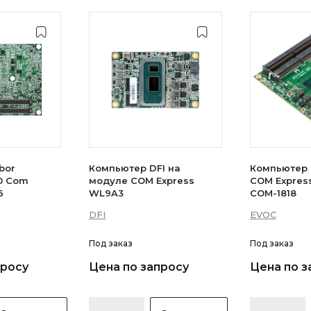
bor
Компьютер DFI на
Компьютер 
0 Com
модуле COM Express
COM Expres
6
WL9A3
COM-1818
DFI
EVOC
Под заказ
Под заказ
просу
Цена по запросу
Цена по з