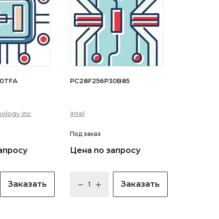
30TFA
PC28F256P30B85
ology Inc
Intel
Под заказ
апросу
Цена по запросу
Заказать
Заказать