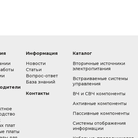
ия
Информация
Каталог
ании
Новости
Вторичные источники
электропитания
работы
Статьи
ии
Вопрос-ответ
Встраиваемые системы
База знаний
управления
одители
Контакты
ВЧ и СВЧ компоненты
Активные компоненты
ктное
Пассивные компоненты
одство
ж
Системы отображения
х плат
информации
ые платы
алы для