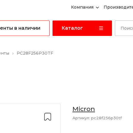
Компания
Производит
енты в наличии
Каталог
енты
PC28F256P30TF
Micron
Артикул:
pc28f256p30tf