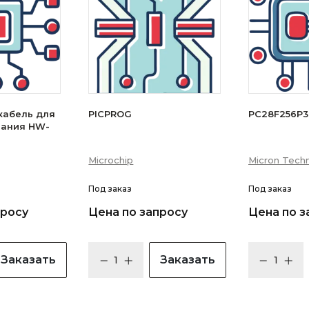
кабель для
PICPROG
PC28F256P
вания HW-
Microchip
Micron Techn
Под заказ
Под заказ
просу
Цена по запросу
Цена по з
Заказать
Заказать