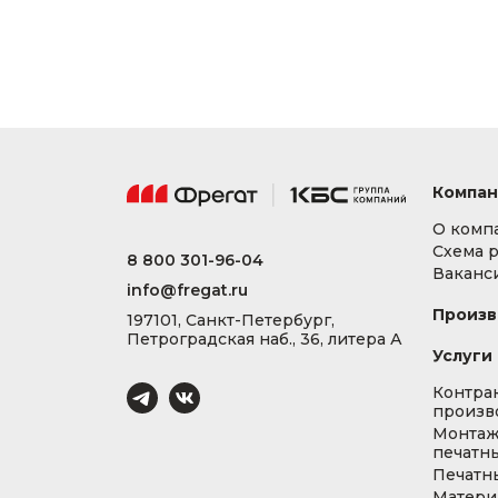
Компан
О комп
Схема 
8 800 301-96-04
Ваканс
info@fregat.ru
Произв
197101, Санкт-Петербург,
Петроградская наб., 36, литера А
Услуги
Контра
произв
Монта
печатны
Печатн
Матери