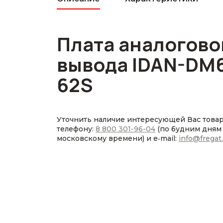
Плата аналогово
вывода IDAN-DM
62S
Уточнить наличие интересующей Вас това
телефону:
8 800 301-96-04
(по будним дням с
московскому времени) и e‑mail:
info@fregat