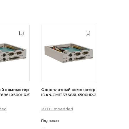
ый компьютер
Одноплатный компьютер
7686LX500HR‑512D
IDAN‑CME137686LX500HR‑256D
ded
RTD Embedded
Под заказ