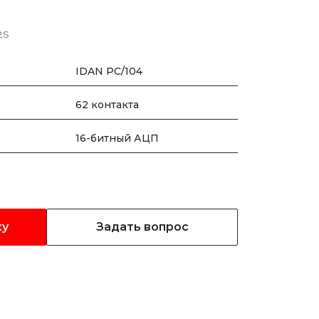
2S
IDAN PC/104
62 контакта
16-битный АЦП
ку
Задать вопрос