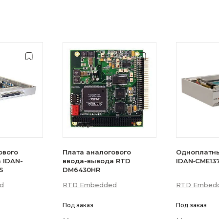
ового
Плата аналогового
Одноплатн
 IDAN-
ввода-вывода RTD
IDAN‑CME13
S
DM6430HR
d
RTD Embedded
RTD Embed
Под заказ
Под заказ