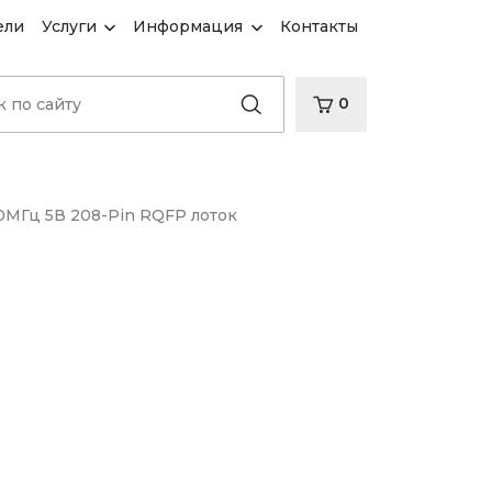
ели
Услуги
Информация
Контакты
0
0МГц 5В 208-Pin RQFP лоток