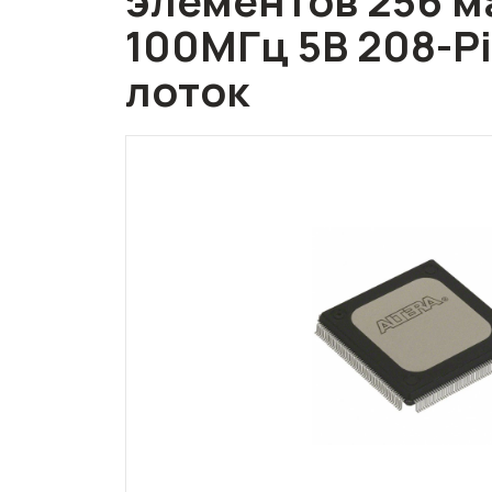
элементов 256 м
100МГц 5В 208-P
лоток