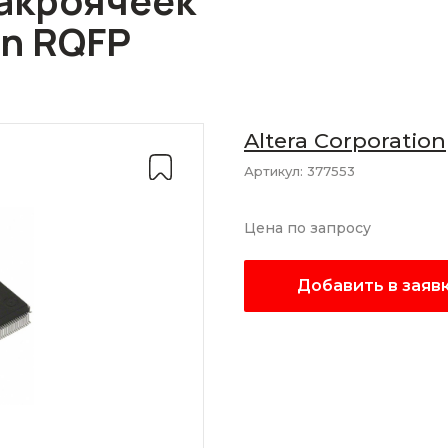
акроячеек
in RQFP
Altera Corporation
Артикул:
377553
Цена по запросу
Добавить в заяв