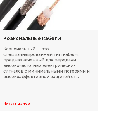
Коаксиальные кабели
Разм
Коаксиальный — это
SMD-р
специализированный тип кабеля,
в сов
предназначенный для передачи
компа
высокочастотных электрических
Разме
сигналов с минимальными потерями и
резис
высокоэффективной защитой от
делят
электромагнитных помех.
указы
цифр,
Обычн
ширин
Читать далее
Читать