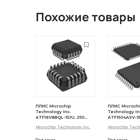
Похожие товары
ПЛИС Microchip
ПЛИС Microch
Technology Inc.
Technology In
ATF16V8BQL-15JU, 250
ATF1504ASV-1
элементов, 5В, 8 портов
семейство ATF
Microchip Technology Inc.
Microchip Tech
ввода/вывода,
элементов 64
потребляемый ток 20мА
макроячейки 
с эл. стираемой памятью
3.3В 44-Pin T
Под заказ
Под заказ