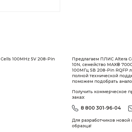
Cells 100MHz 5V 208-Pin
Предлагаем ПЛИС Altera C
10N, семейство MAX® 7000
100МГц 5В 208-Pin RQFP л
полной технической подд
поможем подобрать анало
Получить коммерческое 
заказ:
8 800 301-96-04
Для разработчиков новой
образца!