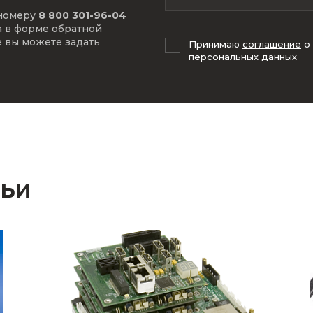
 номеру
8 800 301-96-04
а в форме обратной
е вы можете задать
Принимаю
соглашение
о
персональных данных
тьи