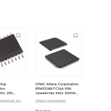
chip
ПЛИС Altera Corporation
Inc.
EPM3128ATC144-10N,
SU, 250
семейство MAX 3000A
8 макроячеек
2.5K элементов 128
chnology Inc.
Altera Corporation
ие 5В 20-Pin
макроячеек 98МГц 3.3В
а
Под заказ