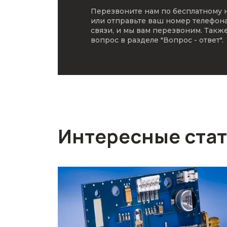
Перезвоните нам по бесплатному
или отправьте ваш номер телефон
связи, и мы вам перезвоним. Такж
вопрос в разделе
"Вопрос - ответ"
.
Интересные ста