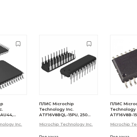
ip
ПЛИС Microchip
ПЛИС Micro
c.
Technology Inc.
Technology 
5AU44,
ATF16V8BQL-15PU, 250
ATF16V8B-15
1500 1.5K
элементов, 5В, 8 портов
элементов 
nology Inc.
Microchip Technology Inc.
Microchip Te
ввода/вывода,
62МГц питан
76.9МГц
потребляемый ток 20мА
SOIC W туб
QFP лоток
с эл. стираемой памятью
Под заказ
Под заказ