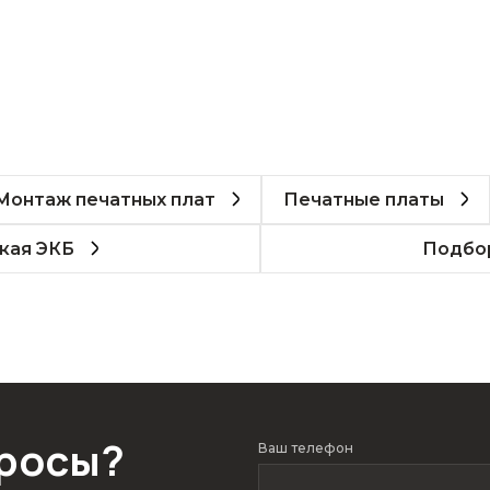
Монтаж печатных плат
Печатные платы
кая ЭКБ
Подбор
просы?
Ваш телефон