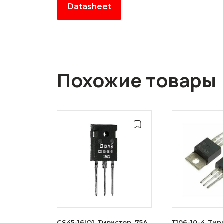
Datasheet
Похожие товары
CS45-16IO1, Тиристор, 75А,
Т106-10-4, Тир