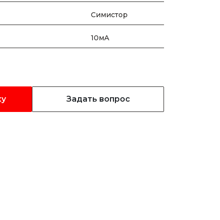
Симистор
10мА
ку
Задать вопрос