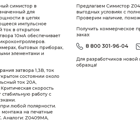
ный симистор в
Предлагаем Симистор Z040
значенный для
выгодных условиях с пол
ощности в цепях
Проверим наличие, помож
ющееся импульсное
Получить коммерческое 
 ток в открытом
заказ:
атвора 10мА обеспечивает
микроконтроллеров.
8 800 301-96-04
ммерах, бытовых приборах,
ными элементами и
Для разработчиков новой
образца!
ния затвора 1,3В, ток
ткрытом состоянии около
льсный ток 20А,
 Критическая скорость
 стабильную работу с
зками.
при любой полярности.
 монтажа на печатные
C. Аналоги: Z0409MA,