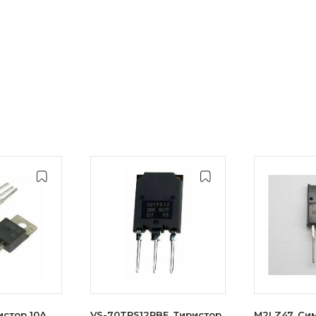
истор 10А,
VS-70TPS12PBF, Тиристор
M2LZ47, Сим