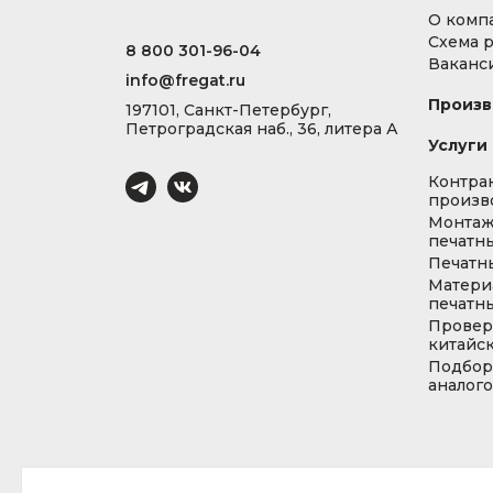
О комп
Схема 
8 800 301-96-04
Ваканс
info@fregat.ru
Произв
197101, Санкт-Петербург,
Петроградская наб., 36, литера А
Услуги
Контра
произв
Монта
печатны
Печатн
Матери
печатны
Провер
китайс
Подбор
аналог