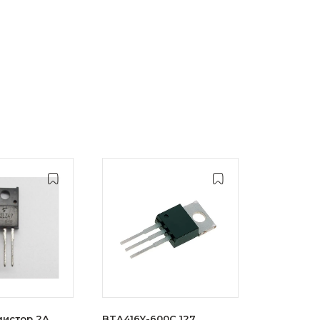
истор 2А,
BTA416Y-600C 127,