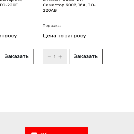
 TO-220F
Симистор 600В, 16А, TO-
220AB
Под заказ
апросу
Цена по запросу
Заказать
Заказать