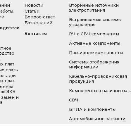
ании
Новости
Вторичные источники
электропитания
работы
Статьи
ии
Вопрос-ответ
Встраиваемые системы
База знаний
управления
одители
Контакты
ВЧ и СВЧ компоненты
Активные компоненты
ктное
Пассивные компоненты
одство
ж
Системы отображения
х плат
информации
ые платы
алы для
Кабельно-проводниковая
х плат
продукция
енная
Компоненты в наличии на 
кая ЭКБ
 замен и
СВЧ
ов
БПЛА и компоненты
Автомобильные запчасти