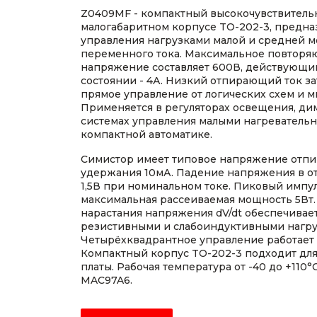
Z0409MF - компактный высокочувствитель
малогабаритном корпусе TO-202-3, предна
управления нагрузками малой и средней м
переменного тока. Максимальное повторя
напряжение составляет 600В, действующий
состоянии - 4А. Низкий отпирающий ток з
прямое управление от логических схем и 
Применяется в регуляторах освещения, ди
системах управления малыми нагреватель
компактной автоматике.
Симистор имеет типовое напряжение отпира
удержания 10мА. Падение напряжения в о
1,5В при номинальном токе. Пиковый импу
максимальная рассеиваемая мощность 5Вт.
нарастания напряжения dV/dt обеспечивает
резистивными и слабоиндуктивными нагру
Четырёхквадрантное управление работает 
Компактный корпус TO-202-3 подходит для
платы. Рабочая температура от -40 до +110°
MAC97A6.