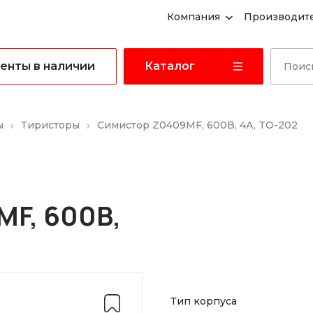
Компания
Производит
енты в наличии
Каталог
ы
Тиристоры
Симистор Z0409MF, 600В, 4А, TO-202
F, 600В,
Тип корпуса