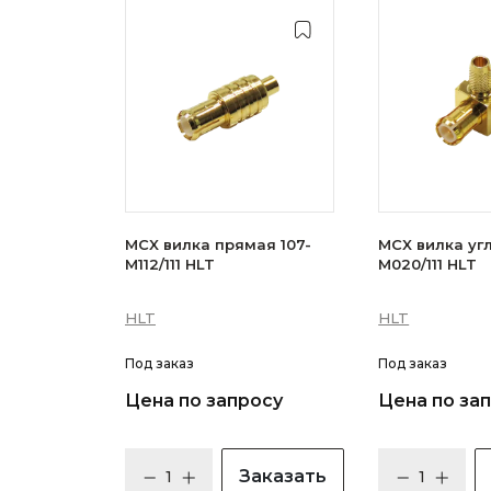
MCX вилка прямая 107-
MCX вилка угл
M112/111 HLT
M020/111 HLT
HLT
HLT
Под заказ
Под заказ
Цена по запросу
Цена по за
Заказать