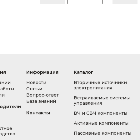
ия
Информация
Каталог
ании
Новости
Вторичные источники
электропитания
работы
Статьи
ии
Вопрос-ответ
Встраиваемые системы
База знаний
управления
одители
Контакты
ВЧ и СВЧ компоненты
Активные компоненты
ктное
Пассивные компоненты
одство