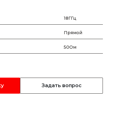
18ГГц
Прямой
50Ом
ку
Задать вопрос