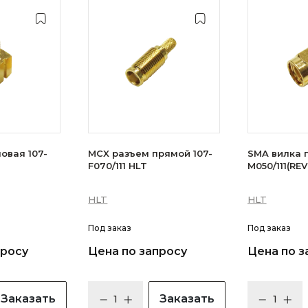
овая 107-
MCX разъем прямой 107-
SMA вилка п
F070/111 HLT
M050/111(REV
HLT
HLT
Под заказ
Под заказ
просу
Цена по запросу
Цена по з
Заказать
Заказать