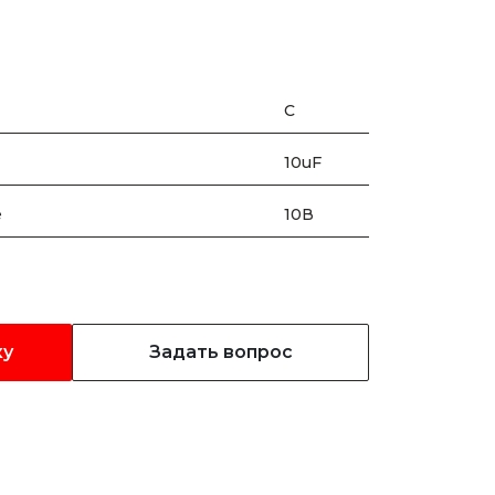
C
10uF
е
10В
ку
Задать вопрос