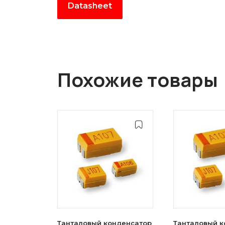
Datasheet
Похожие товары
Танталовый конденсатор
Танталовый к