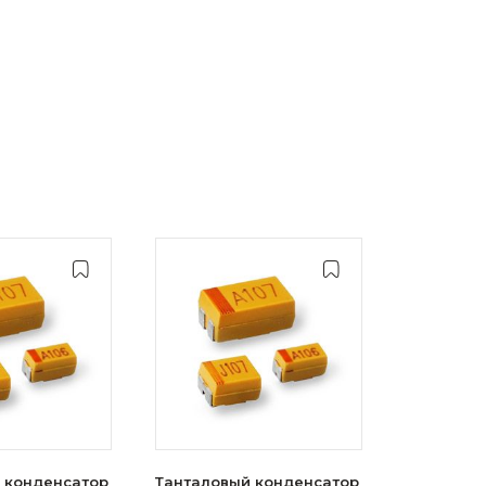
 конденсатор
Танталовый конденсатор