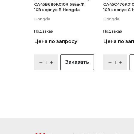
CA45B686K010R 68мкФ
CA45C476K01
10В корпус B Hongda
10В корпус C
Hongda
Hongda
Под заказ
Под заказ
Цена по запросу
Цена по за
Заказать