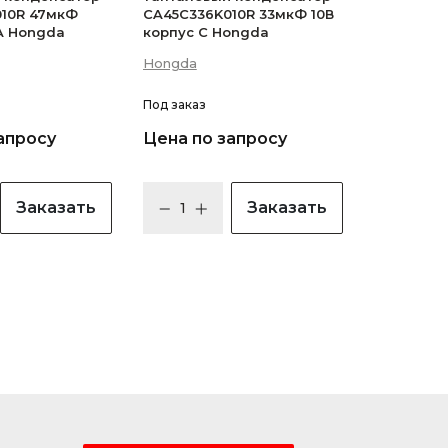
10R 47мкФ
CA45C336K010R 33мкФ 10В
 A Hongda
корпус C Hongda
Hongda
Под заказ
апросу
Цена по запросу
Заказать
Заказать