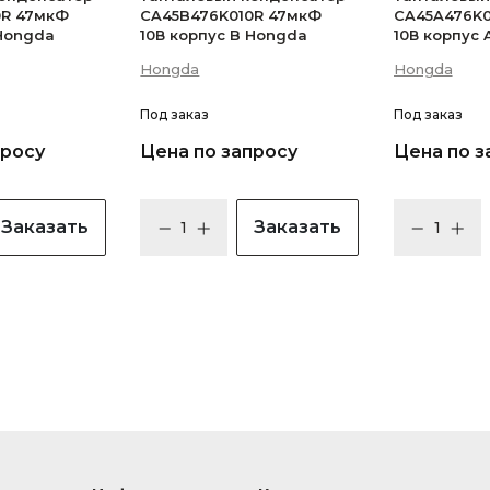
0R 47мкФ
CA45B476K010R 47мкФ
CA45A476K0
 Hongda
10В корпус B Hongda
10В корпус
Hongda
Hongda
Под заказ
Под заказ
просу
Цена по запросу
Цена по з
Заказать
Заказать