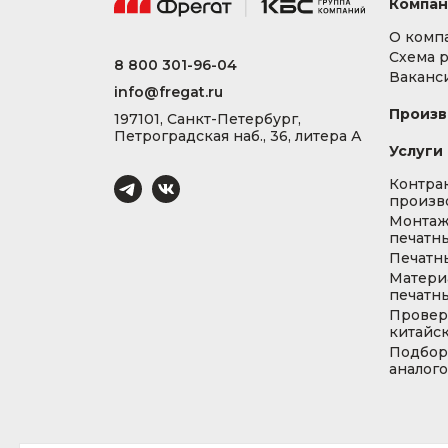
Компан
О комп
Схема 
8 800 301-96-04
Ваканс
info@fregat.ru
Произв
197101, Санкт-Петербург,
Петроградская наб., 36, литера А
Услуги
Контра
произв
Монта
печатны
Печатн
Матери
печатны
Провер
китайс
Подбор
аналог