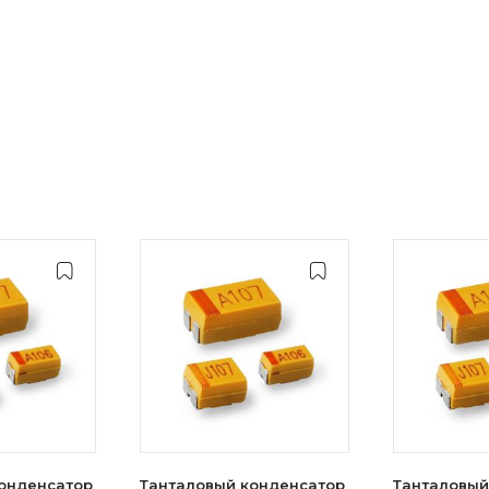
онденсатор
Танталовый конденсатор
Танталовый