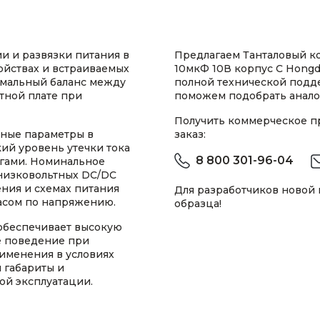
и и развязки питания в
Предлагаем Танталовый к
ойствах и встраиваемых
10мкФ 10В корпус C Hongd
имальный баланс между
полной технической подд
тной плате при
поможем подобрать анало
Получить коммерческое 
ьные параметры в
заказ:
ий уровень утечки тока
8 800 301-96-04
огами. Номинальное
низковольтных DC/DC
ния и схемах питания
Для разработчиков новой
асом по напряжению.
образца!
 обеспечивает высокую
е поведение при
именения в условиях
 габариты и
ой эксплуатации.