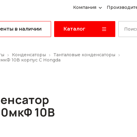
Компания
Производит
енты в наличии
Каталог
ты
Конденсаторы
Танталовые конденсаторы
0мкФ 10В корпус C Hongda
денсатор
10мкФ 10В