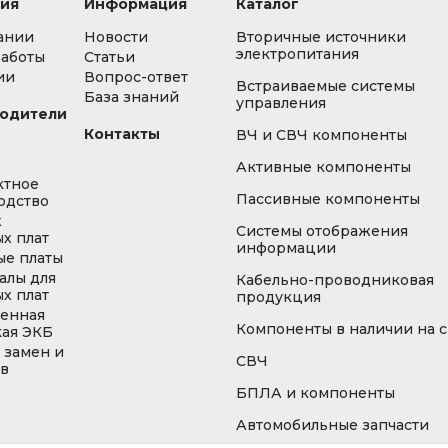
ия
Информация
Каталог
ании
Новости
Вторичные источники
электропитания
работы
Статьи
ии
Вопрос-ответ
Встраиваемые системы
База знаний
управления
одители
Контакты
ВЧ и СВЧ компоненты
Активные компоненты
ктное
Пассивные компоненты
одство
ж
Системы отображения
х плат
информации
ые платы
алы для
Кабельно-проводниковая
х плат
продукция
енная
Компоненты в наличии на 
кая ЭКБ
 замен и
СВЧ
ов
БПЛА и компоненты
Автомобильные запчасти