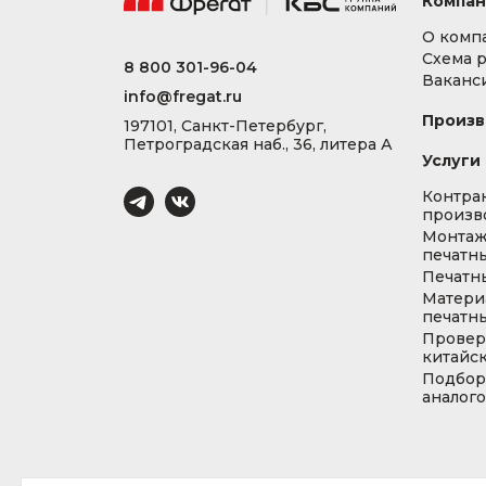
Компан
О комп
Схема 
8 800 301-96-04
Ваканс
info@fregat.ru
Произв
197101, Санкт-Петербург,
Петроградская наб., 36, литера А
Услуги
Контра
произв
Монта
печатны
Печатн
Матери
печатны
Провер
китайс
Подбор
аналог