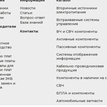
ия
Информация
Каталог
ании
Новости
Вторичные источники
электропитания
работы
Статьи
ии
Вопрос-ответ
Встраиваемые системы
База знаний
управления
одители
Контакты
ВЧ и СВЧ компоненты
Активные компоненты
ктное
Пассивные компоненты
одство
ж
Системы отображения
х плат
информации
ые платы
алы для
Кабельно-проводниковая
х плат
продукция
енная
Компоненты в наличии на 
кая ЭКБ
 замен и
СВЧ
ов
БПЛА и компоненты
Автомобильные запчасти