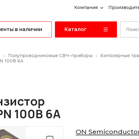
Компания
Производит
енты в наличии
Каталог
ы
Полупроводниковые СВЧ-приборы
Биполярные тр
N 100В 6А
нзистор
PN 100В 6А
ON Semiconducto