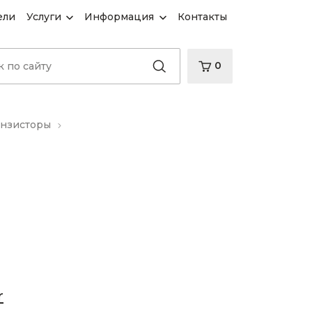
ели
Услуги
Информация
Контакты
0
анзисторы
r