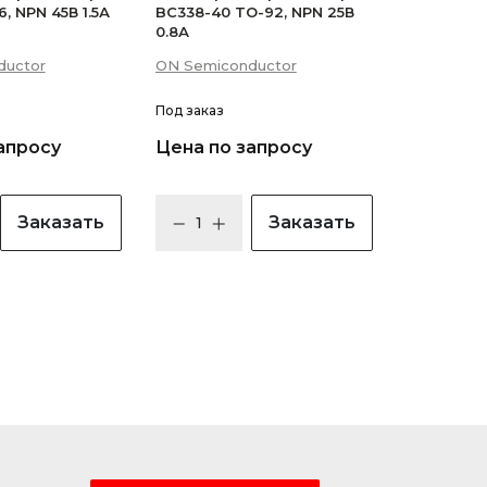
, NPN 45В 1.5А
BC338-40 TO-92, NPN 25В
0.8А
ductor
ON Semiconductor
Под заказ
апросу
Цена по запросу
Заказать
Заказать