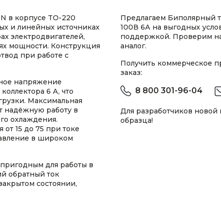
N в корпусе TO-220
Предлагаем Биполярный т
ых и линейных источниках
100В 6А на выгодных усло
ах электродвигателей,
поддержкой. Проверим н
лях мощности. Конструкция
аналог.
твод при работе с
Получить коммерческое 
заказ:
ное напряжение
8 800 301-96-04
коллектора 6 А, что
грузки. Максимальная
т надёжную работу в
Для разработчиков новой
ого охлаждения.
образца!
от 15 до 75 при токе
равление в широком
 пригодным для работы в
ий обратный ток
закрытом состоянии,