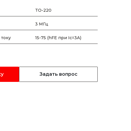
TO-220
3 МГц
 току
15-75 (hFE при Ic=3А)
ку
Задать вопрос