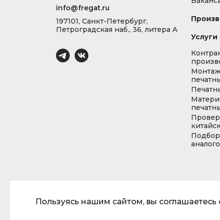
Ваканс
info@fregat.ru
Произв
197101, Санкт-Петербург,
Петроградская наб., 36, литера А
Услуги
Контра
произв
Монта
печатны
Печатн
Матери
печатны
Провер
китайс
Подбор
аналог
Пользуясь нашим сайтом, вы соглашаетесь с