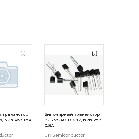
 транзистор
Биполярный транзистор
, NPN 45В 1.5А
BC338-40 TO-92, NPN 25В
0.8А
ductor
ON Semiconductor