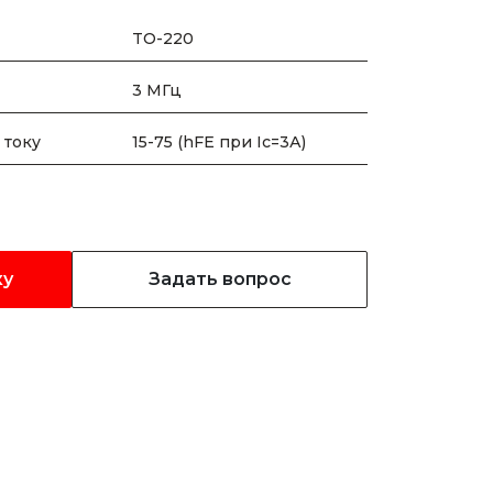
TO-220
3 МГц
 току
15-75 (hFE при Ic=3А)
ку
Задать вопрос