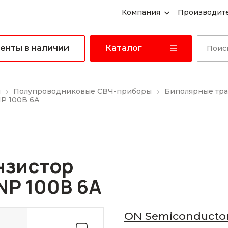
Компания
Производит
енты в наличии
Каталог
ы
Полупроводниковые СВЧ-приборы
Биполярные тр
NP 100В 6А
нзистор
NP 100В 6А
ON Semiconducto