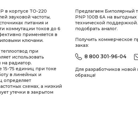
P в корпусе TO-220
Предлагаем Биполярный т
лей звуковой частоты,
PNP 100В 6А на выгодных 
сточниках питания и
технической поддержкой.
ти коммутации токов до 6
подобрать аналог.
фективно применяется в
Получить коммерческое 
силовыми ключами.
заказ:
 теплоотвод при
8 800 301-96-04
оляет использовать
 на радиатор.
 15-75 единиц при токе
Для разработчиков новой
боту в линейных и
образца!
Гц определяет
астотных схемах, а низкий
ует утечки в закрытом