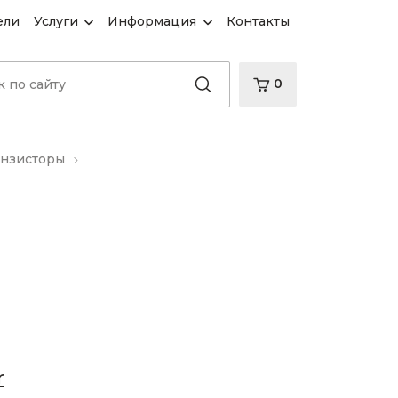
ели
Услуги
Информация
Контакты
0
анзисторы
r