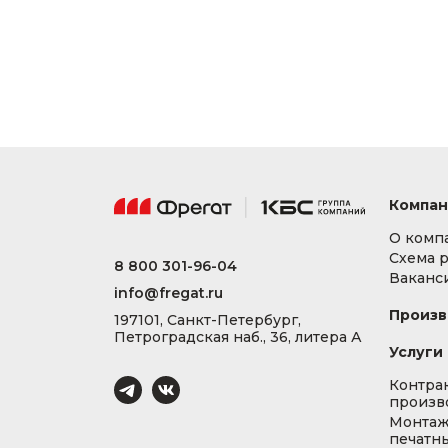
Компан
О комп
Схема 
8 800 301-96-04
Ваканс
info@fregat.ru
Произв
197101, Санкт-Петербург,
Петроградская наб., 36, литера А
Услуги
Контра
произв
Монта
печатны