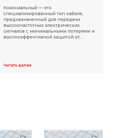
Коаксиальный — это
SMD-р
специализированный тип кабеля,
в сов
предназначенный для передачи
компа
высокочастотных электрических
Разме
сигналов с минимальными потерями и
резис
высокоэффективной защитой от
делят
электромагнитных помех.
указы
цифр,
Обычн
ширин
Читать далее
Читать