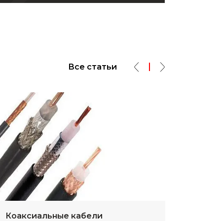
Все статьи
Коаксиальные кабели
Разм