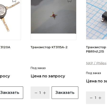
зистор КТ3120А
Транзистор КТ3115А-2
Транзистор N
PBR941,215
NXP / Philips
Под заказ
Под заказ
просу
Цена по запросу
Цена по з
Заказать
Заказать