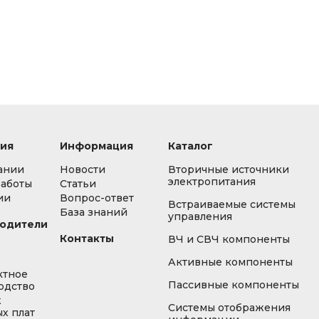
ия
Информация
Каталог
ании
Новости
Вторичные источники
электропитания
работы
Статьи
ии
Вопрос-ответ
Встраиваемые системы
База знаний
управления
одители
Контакты
ВЧ и СВЧ компоненты
Активные компоненты
ктное
Пассивные компоненты
одство
ж
Системы отображения
х плат