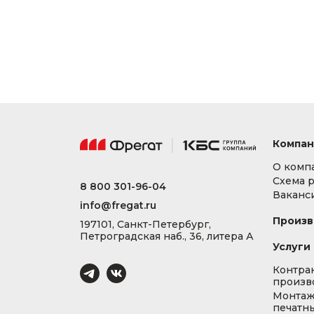
Компан
О комп
Схема 
8 800 301-96-04
Ваканс
info@fregat.ru
Произв
197101, Санкт-Петербург,
Петроградская наб., 36, литера А
Услуги
Контра
произв
Монта
печатны