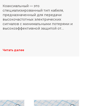
Коаксиальный — это
SMD-р
специализированный тип кабеля,
в сов
предназначенный для передачи
компа
высокочастотных электрических
Разме
сигналов с минимальными потерями и
резис
высокоэффективной защитой от
делят
электромагнитных помех.
указы
цифр,
Обычн
ширин
Читать далее
Читать