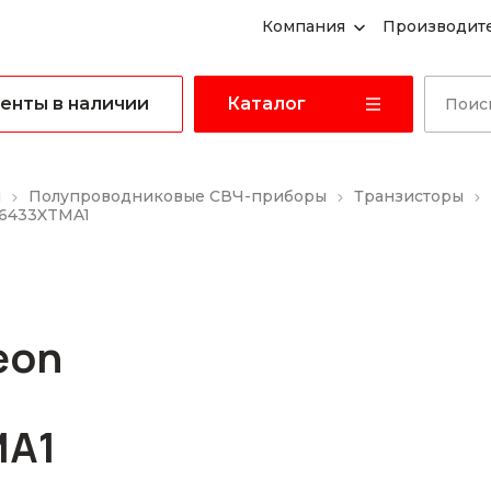
Компания
Производит
енты в наличии
Каталог
ы
Полупроводниковые СВЧ-приборы
Транзисторы
H6433XTMA1
eon
MA1