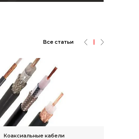
Все статьи
Коаксиальные кабели
Разм