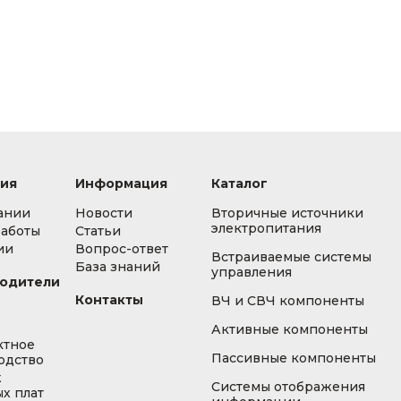
ия
Информация
Каталог
ании
Новости
Вторичные источники
электропитания
работы
Статьи
ии
Вопрос-ответ
Встраиваемые системы
База знаний
управления
одители
Контакты
ВЧ и СВЧ компоненты
Активные компоненты
ктное
Пассивные компоненты
одство
ж
Системы отображения
х плат