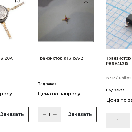
зистор КТ3120А
Транзистор КТ3115А-2
Транзистор N
PBR941,215
NXP / Philips
Под заказ
Под заказ
просу
Цена по запросу
Цена по з
Заказать
Заказать