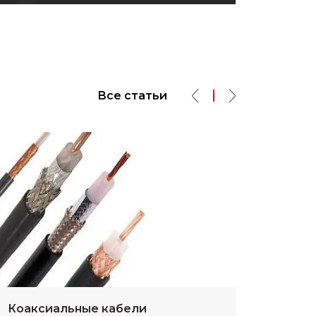
Все статьи
Коаксиальные кабели
Разм