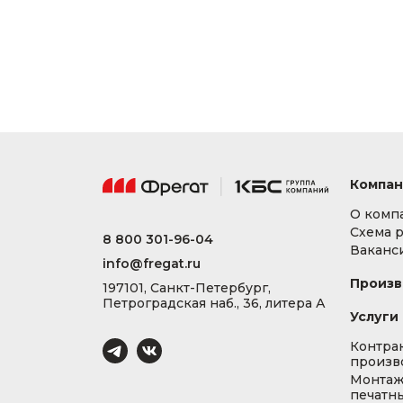
Компан
О комп
Схема 
8 800 301-96-04
Ваканс
info@fregat.ru
Произв
197101, Санкт-Петербург,
Петроградская наб., 36, литера А
Услуги
Контра
произв
Монта
печатны