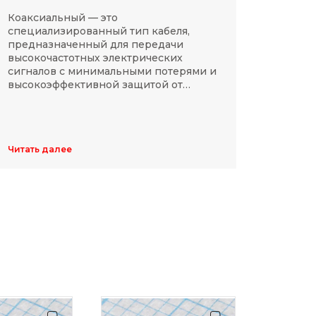
Коаксиальный — это
SMD-р
специализированный тип кабеля,
в сов
предназначенный для передачи
компа
высокочастотных электрических
Разме
сигналов с минимальными потерями и
резис
высокоэффективной защитой от
делят
электромагнитных помех.
указы
цифр,
Обычн
ширин
Читать далее
Читать