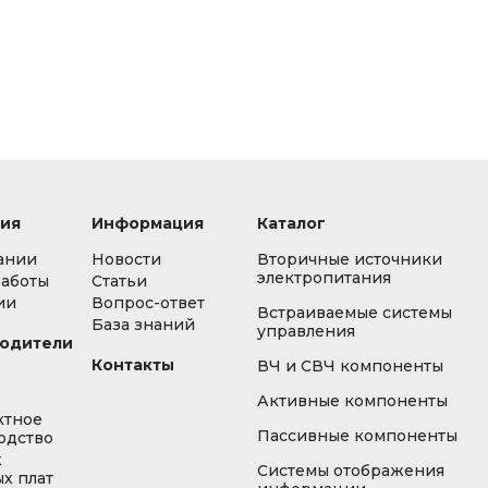
ия
Информация
Каталог
ании
Новости
Вторичные источники
электропитания
работы
Статьи
ии
Вопрос-ответ
Встраиваемые системы
База знаний
управления
одители
Контакты
ВЧ и СВЧ компоненты
Активные компоненты
ктное
Пассивные компоненты
одство
ж
Системы отображения
х плат