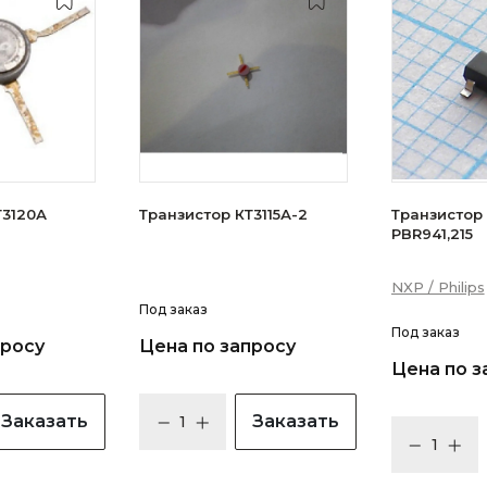
зистор КТ3120А
Транзистор КТ3115А-2
Транзистор N
PBR941,215
NXP / Philips
Под заказ
Под заказ
просу
Цена по запросу
Цена по з
Заказать
Заказать