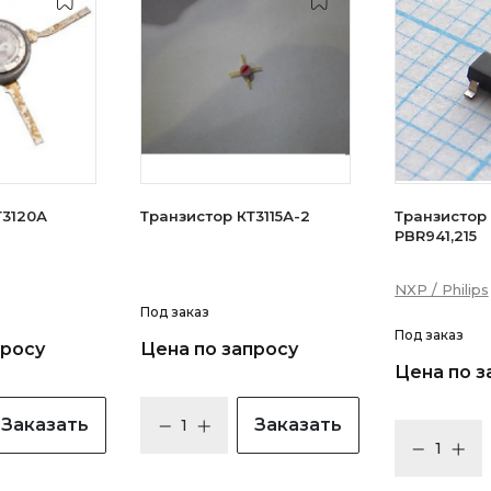
зистор КТ3120А
Транзистор КТ3115А-2
Транзистор N
PBR941,215
NXP / Philips
Под заказ
Под заказ
просу
Цена по запросу
Цена по з
Заказать
Заказать