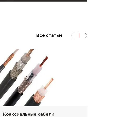
Все статьи
Коаксиальные кабели
Разм