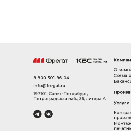
Компан
О комп
Схема 
8 800 301-96-04
Ваканс
info@fregat.ru
Произв
197101, Санкт-Петербург,
Петроградская наб., 36, литера А
Услуги
Контра
произв
Монта
печатны