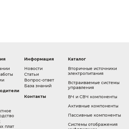
ия
Информация
Каталог
ании
Новости
Вторичные источники
электропитания
работы
Статьи
ии
Вопрос-ответ
Встраиваемые системы
База знаний
управления
одители
Контакты
ВЧ и СВЧ компоненты
Активные компоненты
ктное
Пассивные компоненты
одство
ж
Системы отображения
х плат