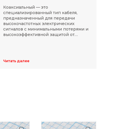
Коаксиальный — это
SMD-р
специализированный тип кабеля,
в сов
предназначенный для передачи
компа
высокочастотных электрических
Разме
сигналов с минимальными потерями и
резис
высокоэффективной защитой от
делят
электромагнитных помех.
указы
цифр,
Обычн
ширин
Читать далее
Читать