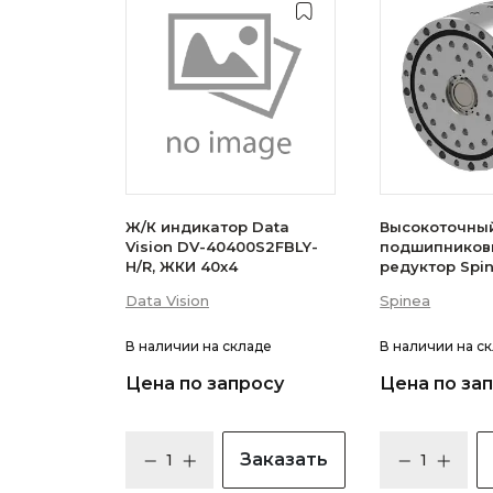
Ж/К индикатор Data
Высокоточны
Vision DV-40400S2FBLY-
подшипников
H/R, ЖКИ 40х4
редуктор Spi
063-TB-P8-05
Data Vision
Spinea
В наличии
на складе
В наличии
на с
Цена по запросу
Цена по за
Заказать