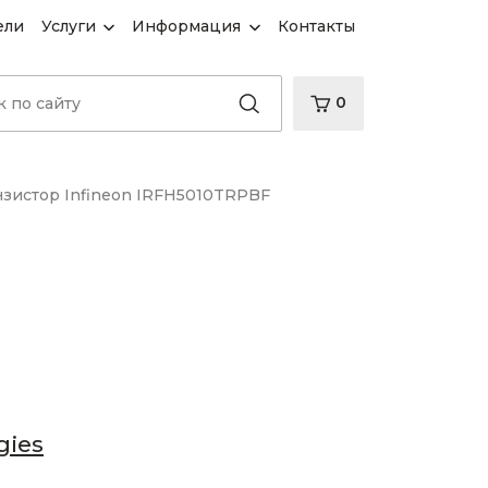
ели
Услуги
Информация
Контакты
0
нзистор Infineon IRFH5010TRPBF
gies