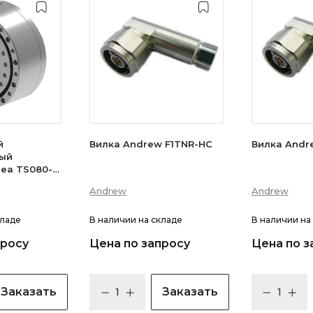
й
Вилка Andrew F1TNR-HC
Вилка Andr
ый
nea TS080-
97А
Andrew
Andrew
кладе
В наличии
на складе
В наличии
на
просу
Цена по запросу
Цена по з
Заказать
Заказать