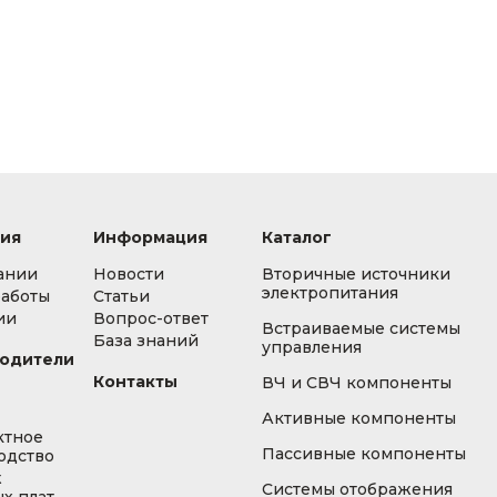
ия
Информация
Каталог
ании
Новости
Вторичные источники
электропитания
работы
Статьи
ии
Вопрос-ответ
Встраиваемые системы
База знаний
управления
одители
Контакты
ВЧ и СВЧ компоненты
Активные компоненты
ктное
Пассивные компоненты
одство
ж
Системы отображения