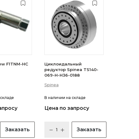
ew F1TNM-НС
Циклоидальный
редуктор Spinea TS140-
069-H-H36-0188
Spinea
 складе
В наличии
на складе
апросу
Цена по запросу
Заказать
Заказать