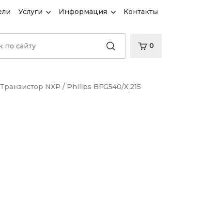
ели
Услуги
Информация
Контакты
0
Транзистор NXP / Philips BFG540/X,215