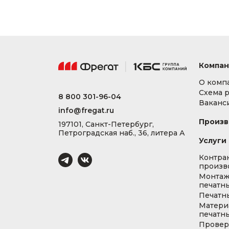
Компан
О комп
Схема 
8 800 301-96-04
Ваканс
info@fregat.ru
Произв
197101, Санкт-Петербург,
Петроградская наб., 36, литера А
Услуги
Контра
произв
Монта
печатны
Печатн
Матери
печатны
Провер