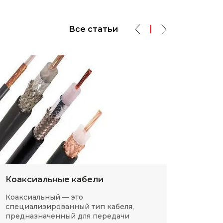
Все статьи
Коаксиальные кабели
Разм
Коаксиальный — это
SMD-р
специализированный тип кабеля,
в сов
предназначенный для передачи
компа