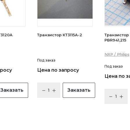
зистор КТ3120А
Транзистор КТ3115А-2
Транзистор N
PBR941,215
NXP / Philips
Под заказ
Под заказ
просу
Цена по запросу
Цена по з
Заказать
Заказать