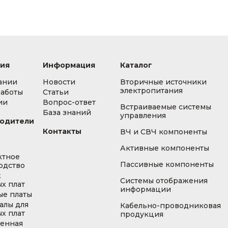
ия
Информация
Каталог
ании
Новости
Вторичные источники
электропитания
работы
Статьи
ии
Вопрос-ответ
Встраиваемые системы
База знаний
управления
одители
Контакты
ВЧ и СВЧ компоненты
Активные компоненты
ктное
Пассивные компоненты
одство
ж
Системы отображения
х плат
информации
ые платы
алы для
Кабельно-проводниковая
х плат
продукция
енная