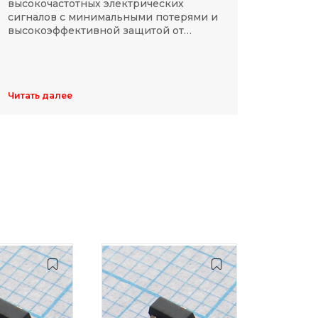
высокочастотных электрических
Разме
сигналов с минимальными потерями и
резис
высокоэффективной защитой от
делят
электромагнитных помех.
указы
цифр,
Обычн
ширин
Читать далее
Читать