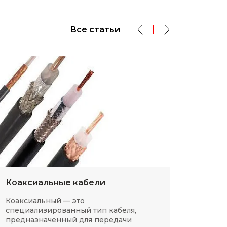
Все статьи
Коаксиальные кабели
Разм
Коаксиальный — это
SMD-р
специализированный тип кабеля,
в сов
предназначенный для передачи
компа