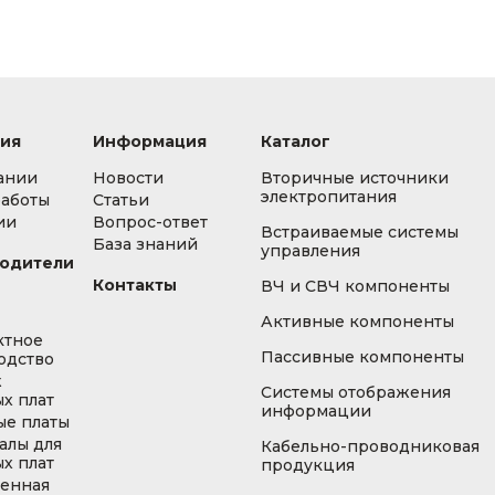
ия
Информация
Каталог
ании
Новости
Вторичные источники
электропитания
работы
Статьи
ии
Вопрос-ответ
Встраиваемые системы
База знаний
управления
одители
Контакты
ВЧ и СВЧ компоненты
Активные компоненты
ктное
Пассивные компоненты
одство
ж
Системы отображения
х плат
информации
ые платы
алы для
Кабельно-проводниковая
х плат
продукция
енная