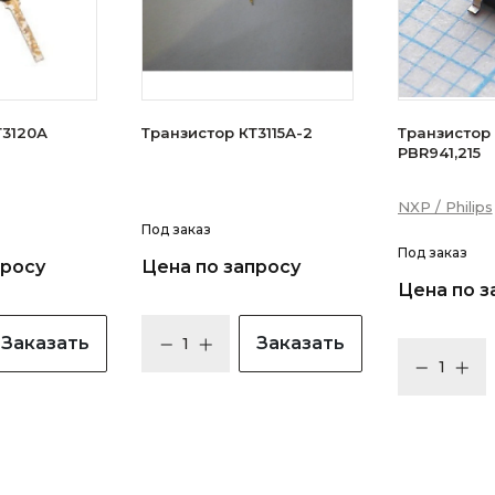
зистор КТ3120А
Транзистор КТ3115А-2
Транзистор N
PBR941,215
NXP / Philips
Под заказ
Под заказ
просу
Цена по запросу
Цена по з
Заказать
Заказать