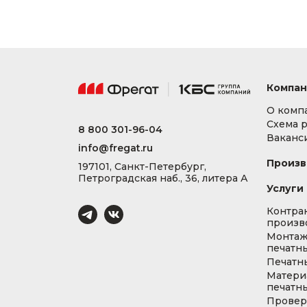
Компан
О комп
Схема 
8 800 301-96-04
Ваканс
info@fregat.ru
Произв
197101, Санкт-Петербург,
Петроградская наб., 36, литера А
Услуги
Контра
произв
Монта
печатны
Печатн
Матери
печатны
Провер