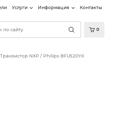
ели
Услуги
Информация
Контакты
0
Транзистор NXP / Philips BFU520YX