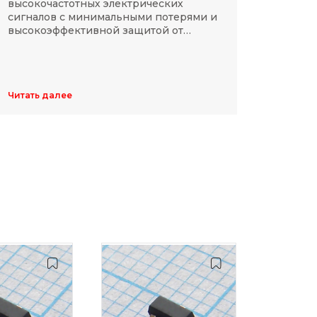
высокочастотных электрических
Разме
сигналов с минимальными потерями и
резис
высокоэффективной защитой от
делят
электромагнитных помех.
указы
цифр,
Обычн
ширин
Читать далее
Читать