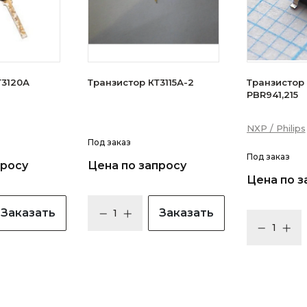
зистор КТ3120А
Транзистор КТ3115А-2
Транзистор N
PBR941,215
NXP / Philips
Под заказ
Под заказ
просу
Цена по запросу
Цена по з
Заказать
Заказать