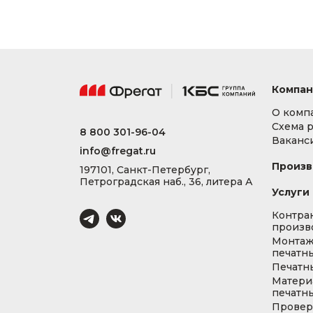
Компан
О комп
Схема 
8 800 301-96-04
Ваканс
info@fregat.ru
Произв
197101, Санкт-Петербург,
Петроградская наб., 36, литера А
Услуги
Контра
произв
Монта
печатны
Печатн
Матери
печатны
Провер