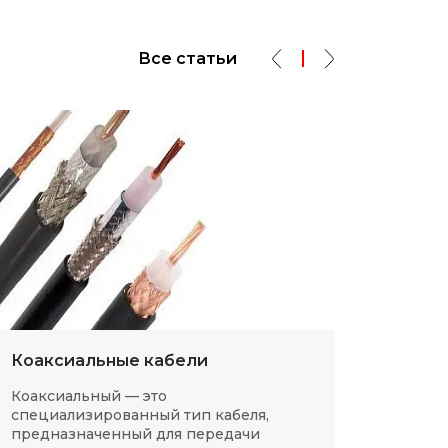
Все статьи
Коаксиальные кабели
Разм
Коаксиальный — это
SMD-р
специализированный тип кабеля,
в сов
предназначенный для передачи
компа