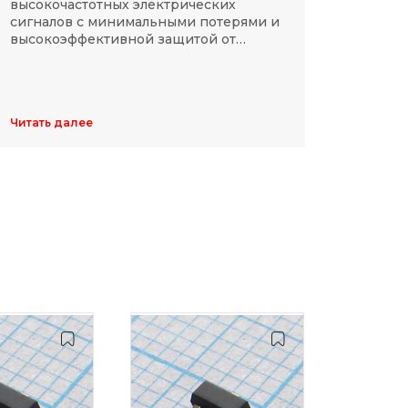
высокочастотных электрических
Разме
сигналов с минимальными потерями и
резис
высокоэффективной защитой от
делят
электромагнитных помех.
указы
цифр,
Обычн
ширин
Читать далее
Читать