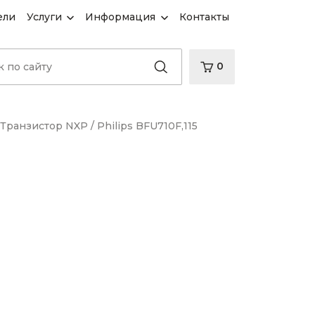
ели
Услуги
Информация
Контакты
0
Транзистор NXP / Philips BFU710F,115