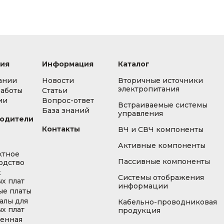
ия
Информация
Каталог
ании
Новости
Вторичные источники
электропитания
работы
Статьи
ии
Вопрос-ответ
Встраиваемые системы
База знаний
управления
одители
Контакты
ВЧ и СВЧ компоненты
Активные компоненты
ктное
Пассивные компоненты
одство
ж
Системы отображения
х плат
информации
ые платы
алы для
Кабельно-проводниковая
х плат
продукция
енная