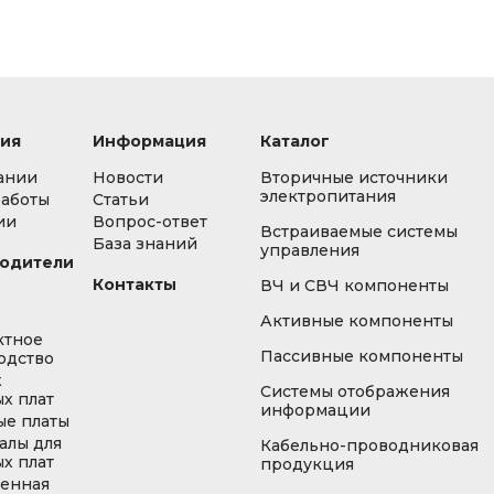
ия
Информация
Каталог
ании
Новости
Вторичные источники
электропитания
работы
Статьи
ии
Вопрос-ответ
Встраиваемые системы
База знаний
управления
одители
Контакты
ВЧ и СВЧ компоненты
Активные компоненты
ктное
Пассивные компоненты
одство
ж
Системы отображения
х плат
информации
ые платы
алы для
Кабельно-проводниковая
х плат
продукция
енная