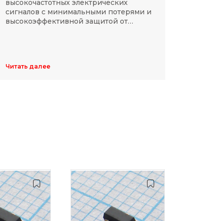
высокочастотных электрических
Разме
сигналов с минимальными потерями и
резис
высокоэффективной защитой от
делят
электромагнитных помех.
указы
цифр,
Обычн
ширин
Читать далее
Читать