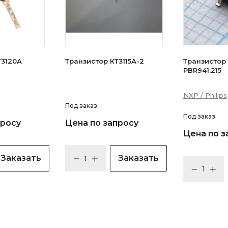
зистор КТ3120А
Транзистор КТ3115А-2
Транзистор N
PBR941,215
NXP / Philips
Под заказ
Под заказ
просу
Цена по запросу
Цена по з
Заказать
Заказать