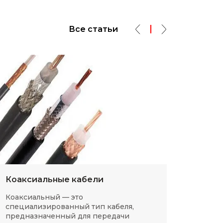
Все статьи
Коаксиальные кабели
Разм
Коаксиальный — это
SMD-р
специализированный тип кабеля,
в сов
предназначенный для передачи
компа