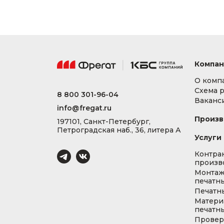
Компан
О комп
Схема 
8 800 301-96-04
Ваканс
info@fregat.ru
Произв
197101, Санкт-Петербург,
Петроградская наб., 36, литера А
Услуги
Контра
произв
Монта
печатны
Печатн
Матери
печатны
Провер