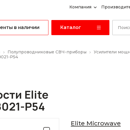
Компания
Производит
енты в наличии
Каталог
ы
Полупроводниковые СВЧ-приборы
Усилители мощ
8021-P54
ти Elite
8021-P54
Elite Microwave