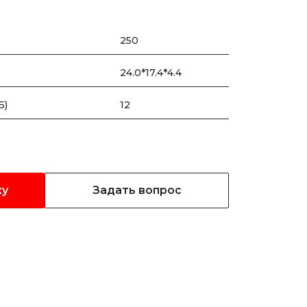
250
24.0*17.4*4.4
Б)
12
ку
Задать вопрос