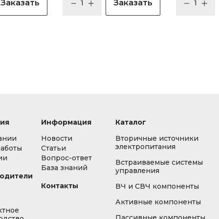
Заказать
Заказать
ия
Информация
Каталог
ании
Новости
Вторичные источники
электропитания
работы
Статьи
ии
Вопрос-ответ
Встраиваемые системы
База знаний
управления
одители
Контакты
ВЧ и СВЧ компоненты
Активные компоненты
ктное
Пассивные компоненты
одство