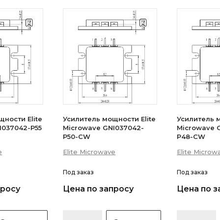
ности Elite
Усилитель мощности Elite
Усилитель м
I037042-P55
Microwave GNI037042-
Microwave 
P50-CW
P48-CW
e
Elite Microwave
Elite Microw
Под заказ
Под заказ
просу
Цена по запросу
Цена по з