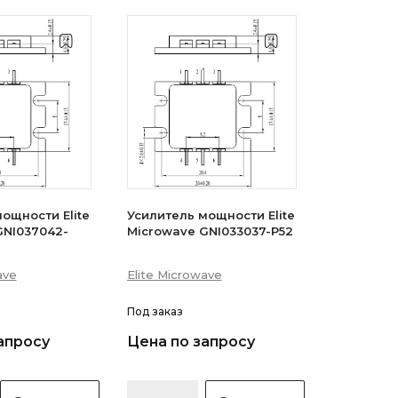
ощности Elite
Усилитель мощности Elite
GNI037042-
Microwave GNI033037-P52
ave
Elite Microwave
Под заказ
апросу
Цена по запросу