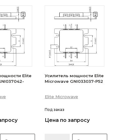
ощности Elite
Усилитель мощности Elite
GNI037042-
Microwave GNI033037-P52
ave
Elite Microwave
Под заказ
апросу
Цена по запросу