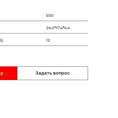
500
24.0*17.4*4.4
Б)
12
ку
Задать вопрос