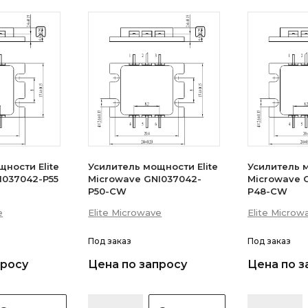
ности Elite
Усилитель мощности Elite
Усилитель м
I037042-P55
Microwave GNI037042-
Microwave 
P50-CW
P48-CW
e
Elite Microwave
Elite Microw
Под заказ
Под заказ
просу
Цена по запросу
Цена по з