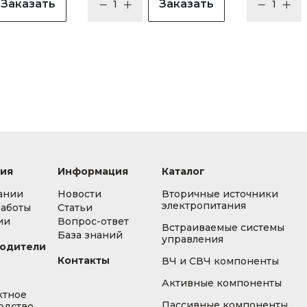
Заказать
Заказать
ия
Информация
Каталог
ании
Новости
Вторичные источники
электропитания
работы
Статьи
ии
Вопрос-ответ
Встраиваемые системы
База знаний
управления
одители
Контакты
ВЧ и СВЧ компоненты
Активные компоненты
ктное
Пассивные компоненты
одство