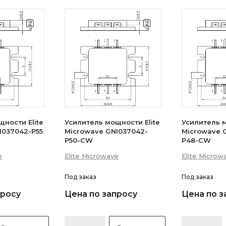
ности Elite
Усилитель мощности Elite
Усилитель м
I037042-P55
Microwave GNI037042-
Microwave 
P50-CW
P48-CW
e
Elite Microwave
Elite Microw
Под заказ
Под заказ
просу
Цена по запросу
Цена по з