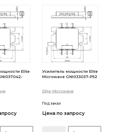
ощности Elite
Усилитель мощности Elite
GNI037042-
Microwave GNI033037-P52
ave
Elite Microwave
Под заказ
апросу
Цена по запросу