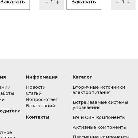
Заказать
Заказать
ия
Информация
Каталог
ании
Новости
Вторичные источники
электропитания
работы
Статьи
ии
Вопрос-ответ
Встраиваемые системы
База знаний
управления
одители
Контакты
ВЧ и СВЧ компоненты
Активные компоненты
ктное
Пассивные компоненты
одство