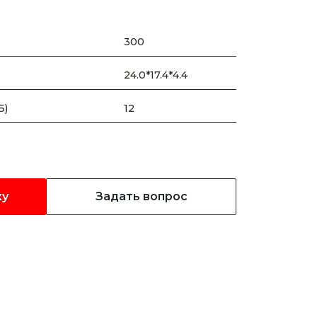
300
24.0*17.4*4.4
Б)
12
ку
Задать вопрос