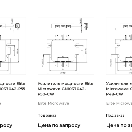
ности Elite
Усилитель мощности Elite
Усилитель м
I037042-P55
Microwave GNI037042-
Microwave 
P50-CW
P48-CW
e
Elite Microwave
Elite Microw
Под заказ
Под заказ
просу
Цена по запросу
Цена по з