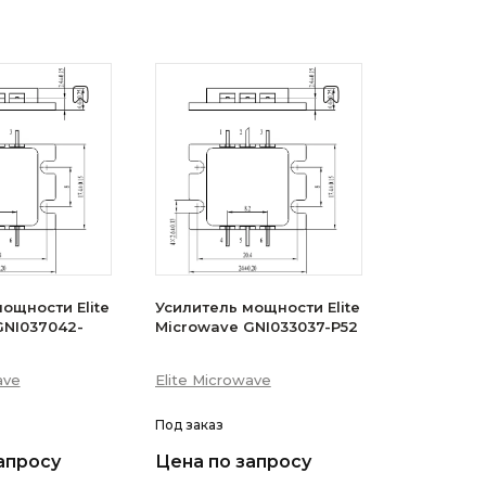
ощности Elite
Усилитель мощности Elite
GNI037042-
Microwave GNI033037-P52
ave
Elite Microwave
Под заказ
апросу
Цена по запросу