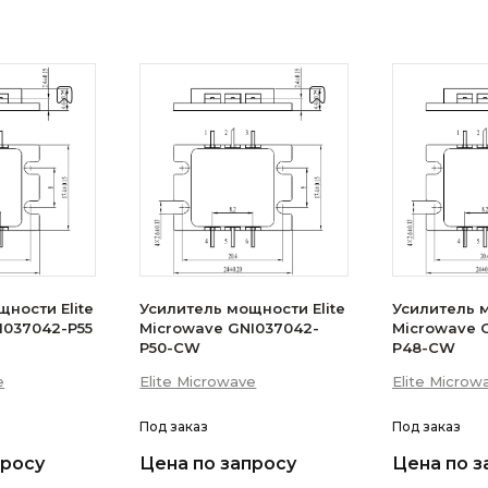
ности Elite
Усилитель мощности Elite
Усилитель м
I037042-P55
Microwave GNI037042-
Microwave 
P50-CW
P48-CW
e
Elite Microwave
Elite Microw
Под заказ
Под заказ
просу
Цена по запросу
Цена по з