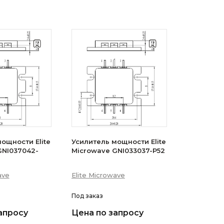
ощности Elite
Усилитель мощности Elite
GNI037042-
Microwave GNI033037-P52
ave
Elite Microwave
Под заказ
апросу
Цена по запросу