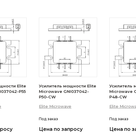
ности Elite
Усилитель мощности Elite
Усилитель м
I037042-P55
Microwave GNI037042-
Microwave 
P50-CW
P48-CW
e
Elite Microwave
Elite Microw
Под заказ
Под заказ
просу
Цена по запросу
Цена по з