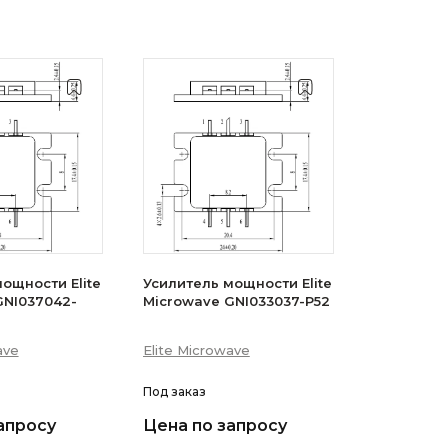
ощности Elite
Усилитель мощности Elite
GNI037042-
Microwave GNI033037-P52
ave
Elite Microwave
Под заказ
апросу
Цена по запросу