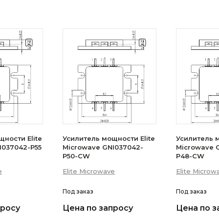
ности Elite
Усилитель мощности Elite
Усилитель м
I037042-P55
Microwave GNI037042-
Microwave 
P50-CW
P48-CW
e
Elite Microwave
Elite Microw
Под заказ
Под заказ
просу
Цена по запросу
Цена по з