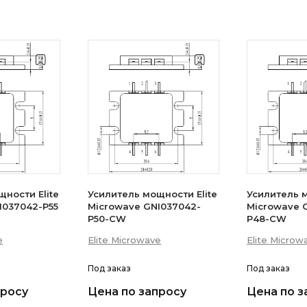
ности Elite
Усилитель мощности Elite
Усилитель м
I037042-P55
Microwave GNI037042-
Microwave 
P50-CW
P48-CW
e
Elite Microwave
Elite Microw
Под заказ
Под заказ
просу
Цена по запросу
Цена по з