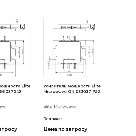
ощности Elite
Усилитель мощности Elite
GNI037042-
Microwave GNI033037-P52
ave
Elite Microwave
Под заказ
апросу
Цена по запросу