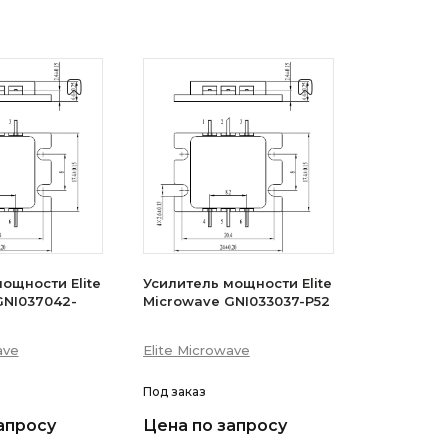
ощности Elite
Усилитель мощности Elite
GNI037042-
Microwave GNI033037-P52
ave
Elite Microwave
Под заказ
апросу
Цена по запросу