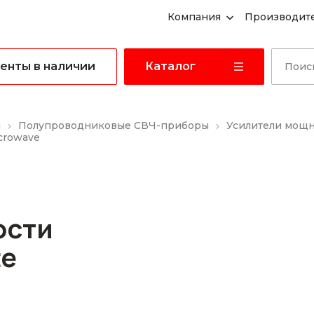
Компания
Производит
енты в наличии
Каталог
ы
Полупроводниковые СВЧ-приборы
Усилители мощ
crowave
ости
te