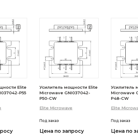
ности Elite
Усилитель мощности Elite
Усилитель м
I037042-P55
Microwave GNI037042-
Microwave 
P50-CW
P48-CW
e
Elite Microwave
Elite Microw
Под заказ
Под заказ
просу
Цена по запросу
Цена по з