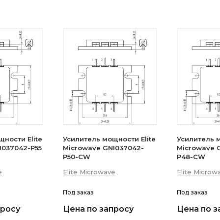
ности Elite
Усилитель мощности Elite
Усилитель м
I037042-P55
Microwave GNI037042-
Microwave 
P50-CW
P48-CW
e
Elite Microwave
Elite Microw
Под заказ
Под заказ
просу
Цена по запросу
Цена по з