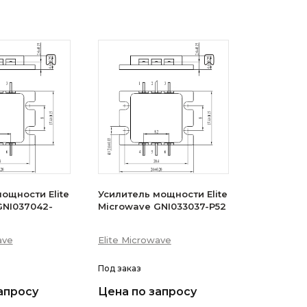
ощности Elite
Усилитель мощности Elite
GNI037042-
Microwave GNI033037-P52
ave
Elite Microwave
Под заказ
апросу
Цена по запросу