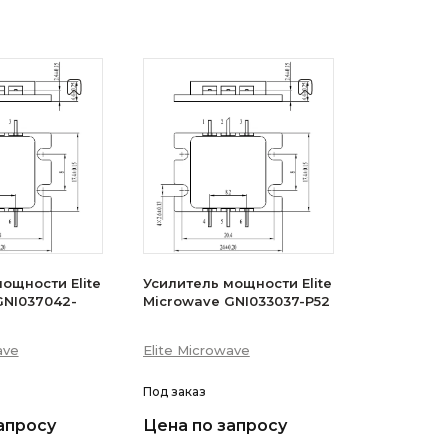
ощности Elite
Усилитель мощности Elite
GNI037042-
Microwave GNI033037-P52
ave
Elite Microwave
Под заказ
апросу
Цена по запросу