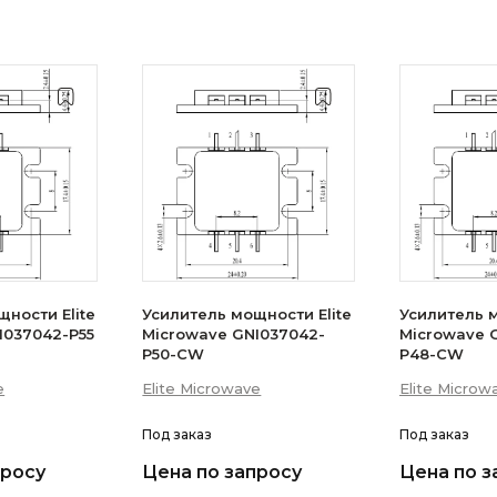
ности Elite
Усилитель мощности Elite
Усилитель м
I037042-P55
Microwave GNI037042-
Microwave 
P50-CW
P48-CW
e
Elite Microwave
Elite Microw
Под заказ
Под заказ
просу
Цена по запросу
Цена по з