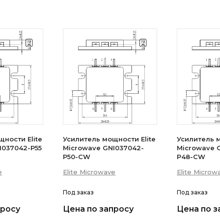
ности Elite
Усилитель мощности Elite
Усилитель м
I037042-P55
Microwave GNI037042-
Microwave 
P50-CW
P48-CW
e
Elite Microwave
Elite Microw
Под заказ
Под заказ
просу
Цена по запросу
Цена по з