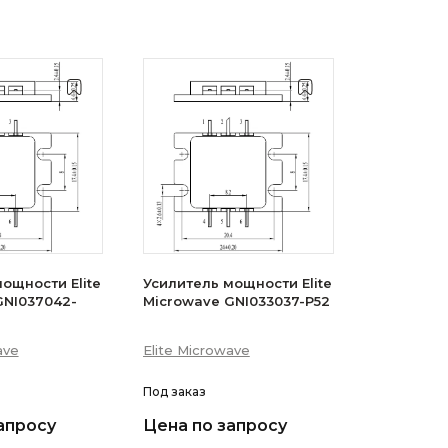
ощности Elite
Усилитель мощности Elite
GNI037042-
Microwave GNI033037-P52
ave
Elite Microwave
Под заказ
апросу
Цена по запросу