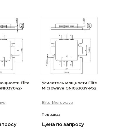
ощности Elite
Усилитель мощности Elite
GNI037042-
Microwave GNI033037-P52
ave
Elite Microwave
Под заказ
апросу
Цена по запросу