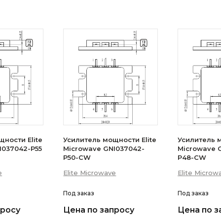
ности Elite
Усилитель мощности Elite
Усилитель м
I037042-P55
Microwave GNI037042-
Microwave 
P50-CW
P48-CW
e
Elite Microwave
Elite Microw
Под заказ
Под заказ
просу
Цена по запросу
Цена по з