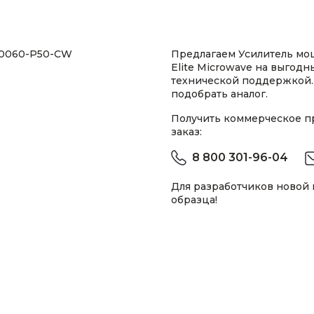
040060-P50-CW
Предлагаем Усилитель м
Elite Microwave на выгодн
технической поддержкой.
подобрать аналог.
Получить коммерческое 
заказ:
8 800 301-96-04
Для разработчиков новой
образца!