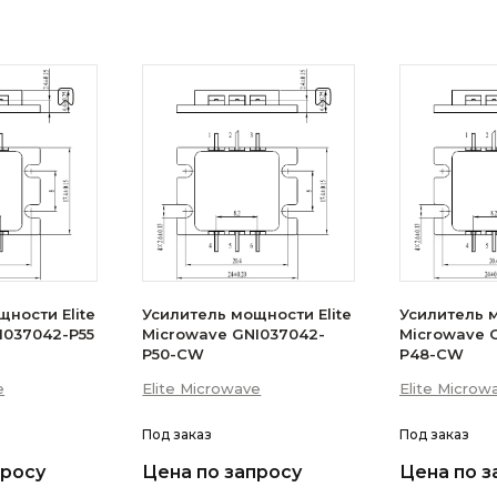
ности Elite
Усилитель мощности Elite
Усилитель м
I037042-P55
Microwave GNI037042-
Microwave 
P50-CW
P48-CW
e
Elite Microwave
Elite Microw
Под заказ
Под заказ
просу
Цена по запросу
Цена по з