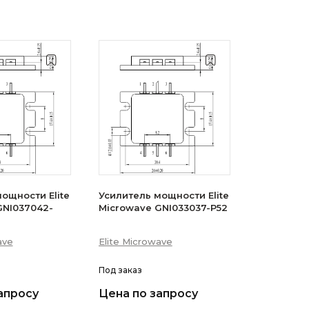
ощности Elite
Усилитель мощности Elite
GNI037042-
Microwave GNI033037-P52
ave
Elite Microwave
Под заказ
апросу
Цена по запросу