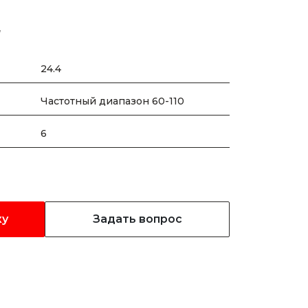
W
24.4
Частотный диапазон 60-110
6
ку
Задать вопрос