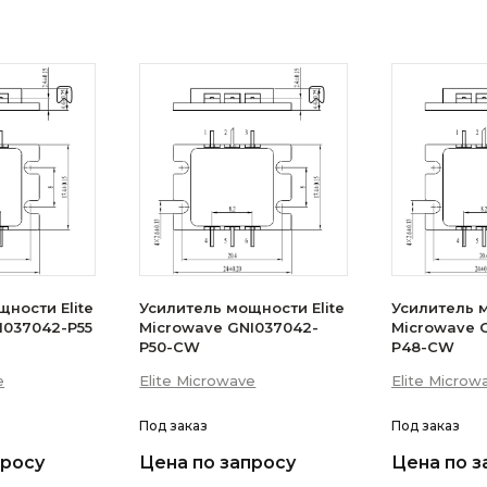
ности Elite
Усилитель мощности Elite
Усилитель м
I037042-P55
Microwave GNI037042-
Microwave 
P50-CW
P48-CW
e
Elite Microwave
Elite Microw
Под заказ
Под заказ
просу
Цена по запросу
Цена по з