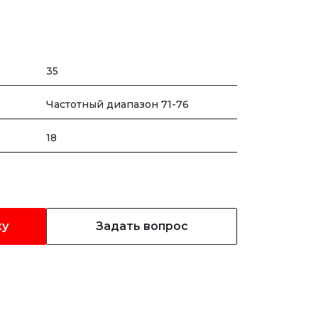
W
35
Частотный диапазон 71-76
18
ку
Задать вопрос