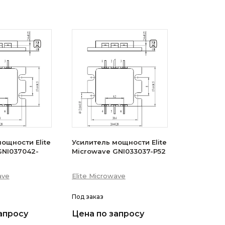
ощности Elite
Усилитель мощности Elite
GNI037042-
Microwave GNI033037-P52
ave
Elite Microwave
Под заказ
апросу
Цена по запросу