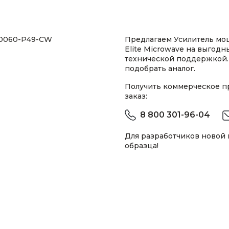
50060-P49-CW
Предлагаем Усилитель м
Elite Microwave на выгодн
технической поддержкой.
подобрать аналог.
Получить коммерческое 
заказ:
8 800 301-96-04
Для разработчиков новой
образца!