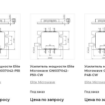
ности Elite
Усилитель мощности Elite
Усилитель м
I037042-P55
Microwave GNI037042-
Microwave 
P50-CW
P48-CW
e
Elite Microwave
Elite Microw
Под заказ
Под заказ
просу
Цена по запросу
Цена по з