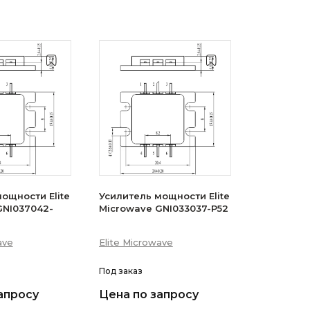
ощности Elite
Усилитель мощности Elite
GNI037042-
Microwave GNI033037-P52
ave
Elite Microwave
Под заказ
апросу
Цена по запросу