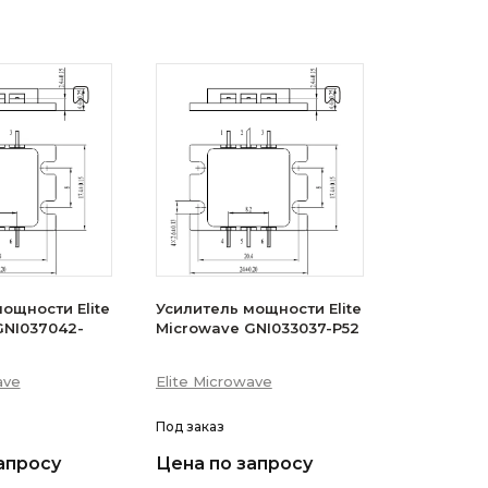
ощности Elite
Усилитель мощности Elite
GNI037042-
Microwave GNI033037-P52
ave
Elite Microwave
Под заказ
апросу
Цена по запросу