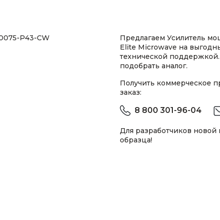
60075-P43-CW
Предлагаем Усилитель м
Elite Microwave на выгодн
технической поддержкой.
подобрать аналог.
Получить коммерческое 
заказ:
8 800 301-96-04
Для разработчиков новой
образца!