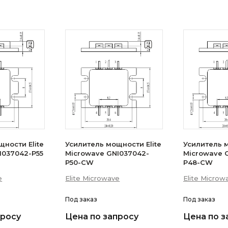
ности Elite
Усилитель мощности Elite
Усилитель м
I037042-P55
Microwave GNI037042-
Microwave 
P50-CW
P48-CW
e
Elite Microwave
Elite Microw
Под заказ
Под заказ
просу
Цена по запросу
Цена по з