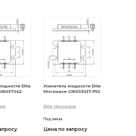
ощности Elite
Усилитель мощности Elite
GNI037042-
Microwave GNI033037-P52
ave
Elite Microwave
Под заказ
апросу
Цена по запросу