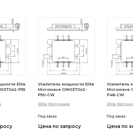
ности Elite
Усилитель мощности Elite
Усилитель м
I037042-P55
Microwave GNI037042-
Microwave 
P50-CW
P48-CW
e
Elite Microwave
Elite Microw
Под заказ
Под заказ
просу
Цена по запросу
Цена по з