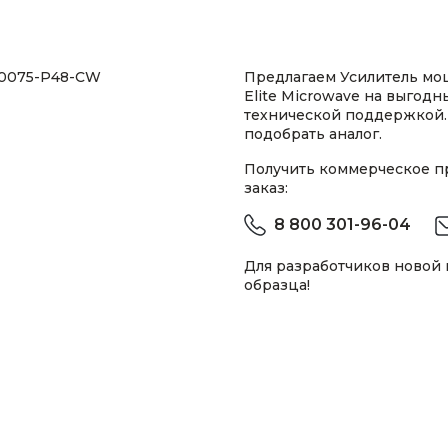
70075-P48-CW
Предлагаем Усилитель м
Elite Microwave на выгодн
технической поддержкой.
подобрать аналог.
Получить коммерческое 
заказ:
8 800 301-96-04
Для разработчиков новой
образца!