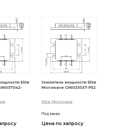
ощности Elite
Усилитель мощности Elite
GNI037042-
Microwave GNI033037-P52
ave
Elite Microwave
Под заказ
апросу
Цена по запросу