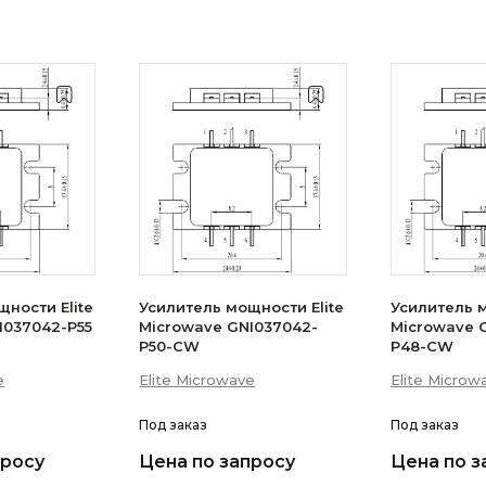
ности Elite
Усилитель мощности Elite
Усилитель м
I037042-P55
Microwave GNI037042-
Microwave 
P50-CW
P48-CW
e
Elite Microwave
Elite Microw
Под заказ
Под заказ
просу
Цена по запросу
Цена по з