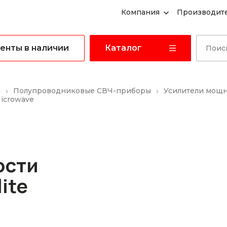
Компания
Производит
енты в наличии
Каталог
ы
Полупроводниковые СВЧ-приборы
Усилители мощ
Microwave
ости
ite