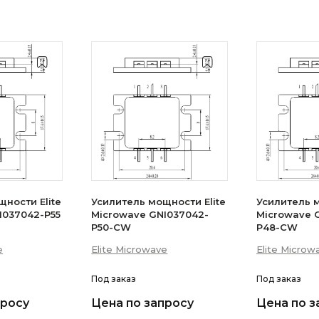
ности Elite
Усилитель мощности Elite
Усилитель м
I037042-P55
Microwave GNI037042-
Microwave 
P50-CW
P48-CW
e
Elite Microwave
Elite Microw
Под заказ
Под заказ
просу
Цена по запросу
Цена по з