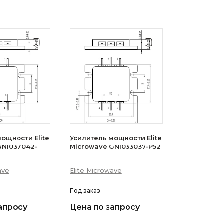
ощности Elite
Усилитель мощности Elite
GNI037042-
Microwave GNI033037-P52
ave
Elite Microwave
Под заказ
апросу
Цена по запросу