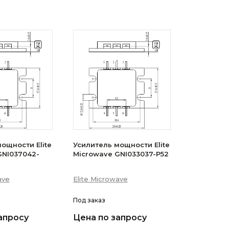
ощности Elite
Усилитель мощности Elite
GNI037042-
Microwave GNI033037-P52
ave
Elite Microwave
Под заказ
апросу
Цена по запросу