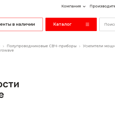
Компания
Производит
енты в наличии
Каталог
ы
Полупроводниковые СВЧ-приборы
Усилители мощ
crowave
ости
e