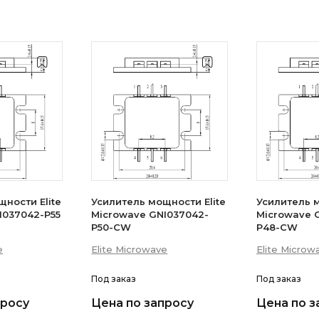
ности Elite
Усилитель мощности Elite
Усилитель м
I037042-P55
Microwave GNI037042-
Microwave 
P50-CW
P48-CW
e
Elite Microwave
Elite Microw
Под заказ
Под заказ
просу
Цена по запросу
Цена по з