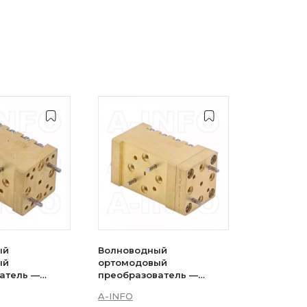
ый
Волноводный
ый
ортомодовый
атель —
преобразователь —
54-02_Cu
6WOMTC1.905-02_Cu
A-INFO