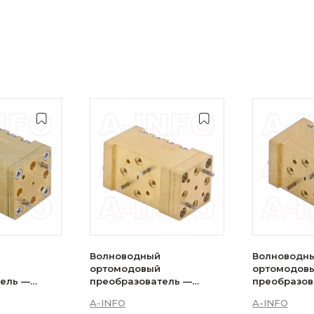
Волноводный
Волноводн
ортомодовый
ортомодов
тель —
преобразователь —
преобразов
-02_Cu
5WOMTC1.499-02_Cu
5WOMTS1.29
A-INFO
A-INFO