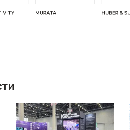
IVITY
MURATA
HUBER & S
сти