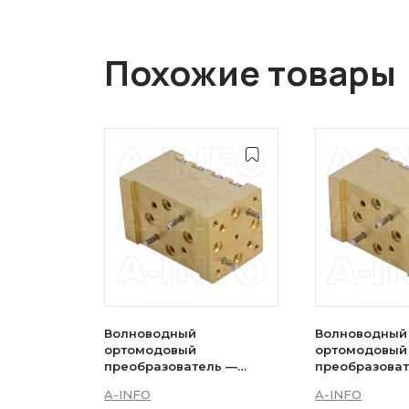
Похожие товары
Волноводный
Волноводный
ортомодовый
ортомодовый
преобразователь —
преобразова
4WOMTS1.0922-02_Cu
4WOMTC1.168
A-INFO
A-INFO