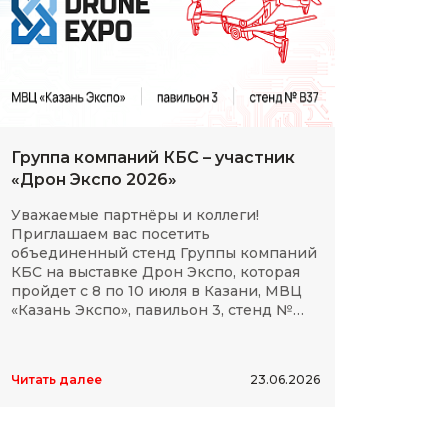
Группа компаний КБС – участник
С Дн
«Дрон Экспо 2026»
клие
Уважаемые партнёры и коллеги!
Мы сп
Приглашаем вас посетить
партн
объединенный стенд Группы компаний
космо
КБС на выставке Дрон Экспо, которая
отече
пройдет с 8 по 10 июля в Казани, МВЦ
дости
«Казань Экспо», павильон 3, стенд №
элект
B37.
высок
Читать далее
23.06.2026
Читать