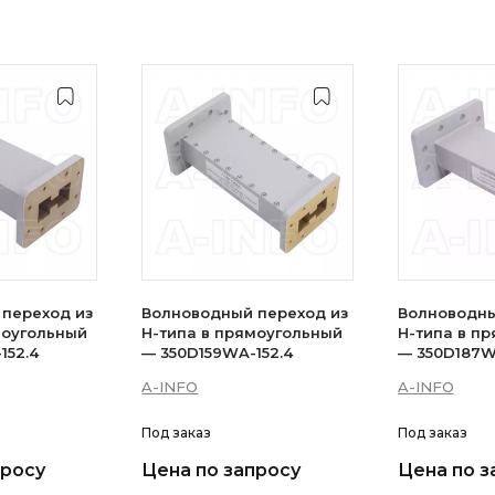
переход из
Волноводный переход из
Волноводны
моугольный
H-типа в прямоугольный
H-типа в п
152.4
— 350D159WA-152.4
— 350D187W
A-INFO
A-INFO
Под заказ
Под заказ
просу
Цена по запросу
Цена по з