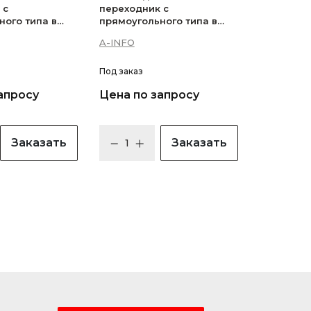
 с
переходник с
ного типа в
прямоугольного типа в
ный в
прямоугольный в
A-INFO
вающихся
неперекрывающихся
 — 104WA-
диапазонах — 103WA-
30_Cu
Под заказ
апросу
Цена по запросу
Заказать
Заказать