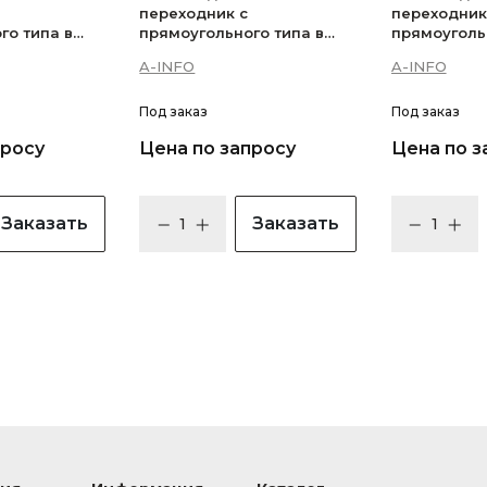
переходник с
переходник
го типа в
прямоугольного типа в
прямоуголь
й в
прямоугольный в
прямоуголь
A-INFO
A-INFO
ющихся
неперекрывающихся
неперекры
— 85WA-
диапазонах — 103WA-
диапазонах
25.4_Cu
30_Cu
Под заказ
Под заказ
просу
Цена по запросу
Цена по з
Заказать
Заказать