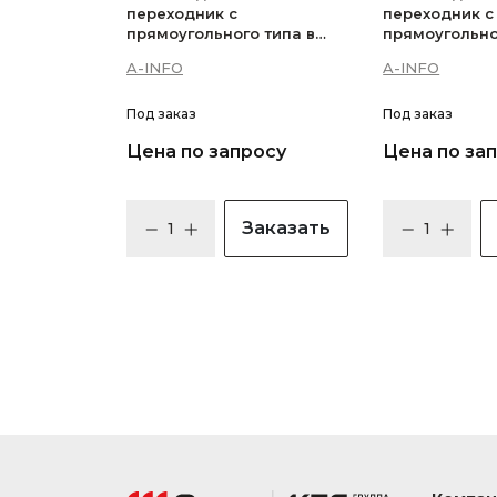
переходник с
переходник с
прямоугольного типа в
прямоугольно
прямоугольный в
прямоугольны
A-INFO
A-INFO
неперекрывающихся
неперекрыва
диапазонах — 64WA-
диапазонах 
25.4_Cu
27.9_Cu
Под заказ
Под заказ
Цена по запросу
Цена по за
Заказать