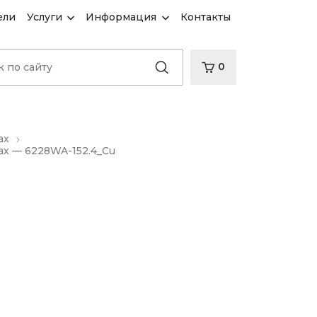
ели
Услуги
Информация
Контакты
0
ах
х — 6228WA-152.4_Cu