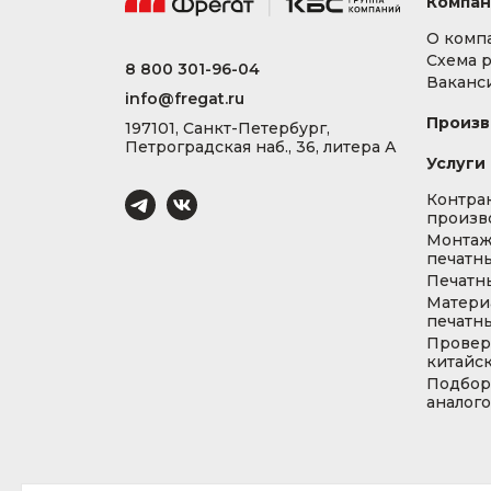
Компан
О комп
Схема 
8 800 301-96-04
Ваканс
info@fregat.ru
Произв
197101, Санкт-Петербург,
Петроградская наб., 36, литера А
Услуги
Контра
произв
Монта
печатны
Печатн
Матери
печатны
Провер
китайс
Подбор
аналог