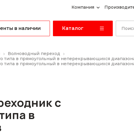
Компания
Производит
енты в наличии
Каталог
ы
Волноводный переход
о типа в прямоугольный в неперекрывающихся диапазон
о типа в прямоугольный в неперекрывающихся диапазона
реходник с
типа в
в