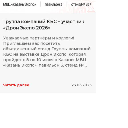
Группа компаний КБС – участник
С Дн
«Дрон Экспо 2026»
клие
Уважаемые партнёры и коллеги!
Мы сп
Приглашаем вас посетить
партн
объединенный стенд Группы компаний
космо
КБС на выставке Дрон Экспо, которая
отече
пройдет с 8 по 10 июля в Казани, МВЦ
дости
«Казань Экспо», павильон 3, стенд №
элект
B37.
высок
Читать далее
23.06.2026
Читать