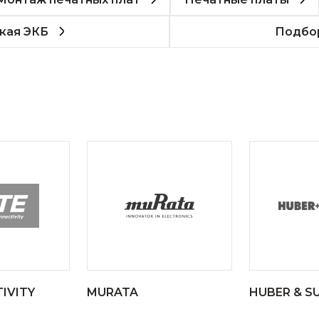
кая ЭКБ
Подбор
IVITY
MURATA
HUBER & S