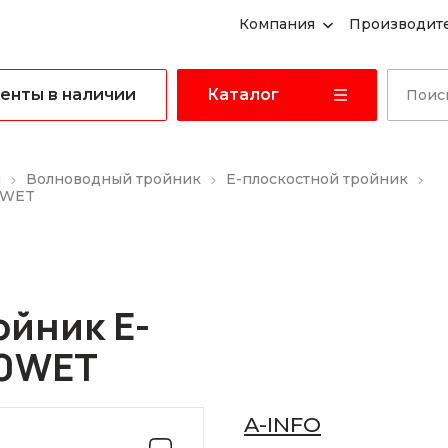
Компания
Производит
енты в наличии
Каталог
ы
Волноводный тройник
E-плоскостной тройник
0WET
йник E-
90WET
A-INFO