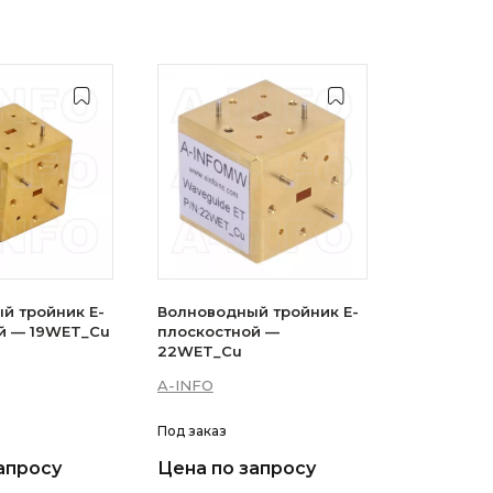
й тройник E-
Волноводный тройник E-
й — 19WET_Cu
плоскостной —
22WET_Cu
A-INFO
Под заказ
апросу
Цена по запросу