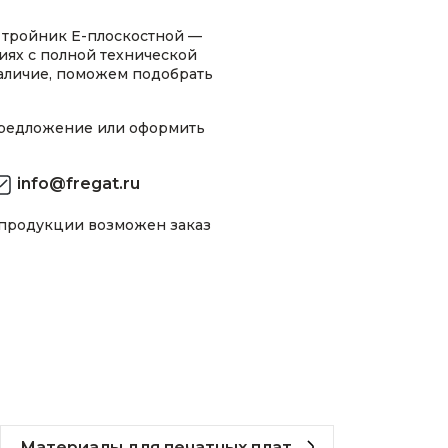
тройник E-плоскостной —
иях с полной технической
аличие, поможем подобрать
предложение или оформить
info@fregat.ru
 продукции возможен заказ
Материалы для печатных плат