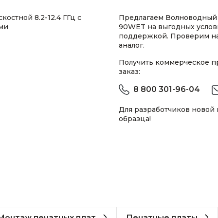
стной 8.2-12.4 ГГц с
Предлагаем Волноводный 
ми
90WET на выгодных услов
поддержкой. Проверим н
аналог.
Получить коммерческое 
заказ:
8 800 301-96-04
Для разработчиков новой
образца!
Монтаж печатных плат
Печатные платы