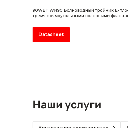
90WET WR90 Волноводный тройник E-плоско
тремя прямоугольными волновыми фланца
Datasheet
Наши услуги
Контрактное производство